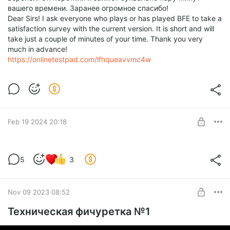
вашего времени. Заранее огромное спасибо!
Dear Sirs! I ask everyone who plays or has played BFE to take a
satisfaction survey with the current version. It is short and will
take just a couple of minutes of your time. Thank you very
much in advance!
https://onlinetestpad.com/lfhqueavvmc4w
Feb 19 2024 20:18
Немного о будущем
5
3
Level required:
Базовая подписка
Nov 09 2023 08:52
UNLOCK POST
Техническая фичуретка №1