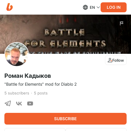
LOG IN
EN
Follow
Роман Кадыков
"Battle for Elements" mod for Diablo 2
5
subscribers
5
posts
SUBSCRIBE