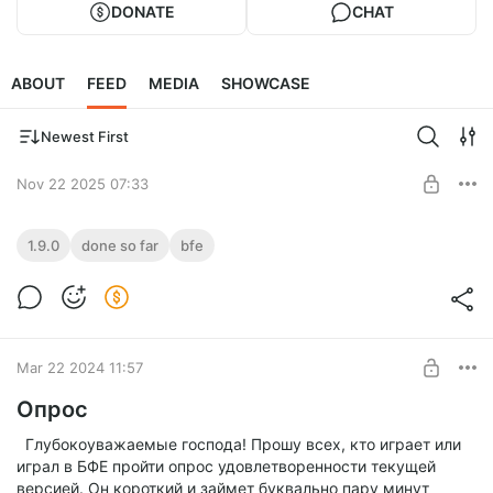
DONATE
CHAT
ABOUT
FEED
MEDIA
SHOWCASE
Newest First
Nov 22 2025 07:33
Completed in 1.9.0 (so far)
1.9.0
done so far
bfe
Level required:
This is a list of changes already implemented for the upcoming
Базовая подписка
version 1.9.0. Enjoy!
UNLOCK POST
Mar 22 2024 11:57
Опрос
Глубокоуважаемые господа! Прошу всех, кто играет или
играл в БФЕ пройти опрос удовлетворенности текущей
версией. Он короткий и займет буквально пару минут