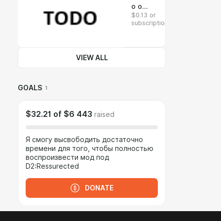
о о
$0.13 or
будущ
subscription
ем
VIEW ALL
GOALS
1
$32.21
of
$6 443
raised
Я смогу высвободить достаточно
времени для того, чтобы полностью
воспроизвести мод под
D2:Ressurected
DONATE