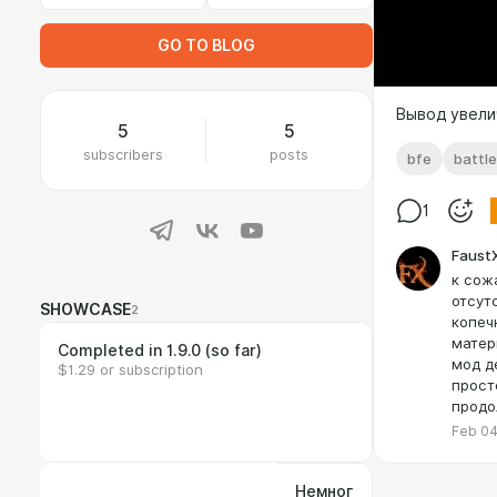
GO TO BLOG
Вывод увели
5
5
subscribers
posts
bfe
battle
1
Faust
к сож
отсут
SHOWCASE
2
копеч
матер
Completed in 1.9.0 (so far)
мод д
$1.29 or subscription
прост
продо
Feb 04
Немног