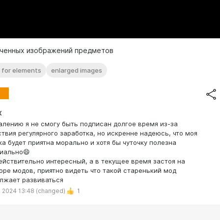
ченных изображений предметов
 for elements
enlarged images
X
алению я не смогу быть подписан долгое время из-за
ствия регулярного заработка, но искренне надеюсь, что моя
ка будет приятна морально и хотя бы чуточку полезна
иально😄
ействительно интересный, а в текущее время застоя на
оре модов, приятно видеть что такой старенький мод
лжает развиваться
 2024 13:48
(changed)
1