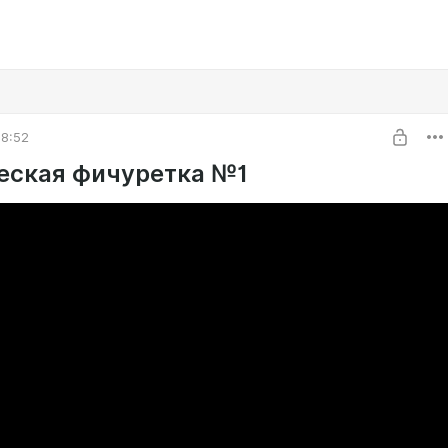
08:52
еская фичуретка №1