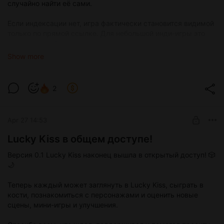
случайно найти её сами.
Если индексации нет, игра фактически становится видимой
только по прямой ссылке. Для небольшой инди-игры это
огромная проблема, потому что почти полностью пропадает
поток новой аудитории.
Show more
Мои игры уже несколько месяцев не отображаются в
поиске. После последнего обновления Lucky Kiss появилась
2
в индексации буквально на несколько часов, а потом снова
исчезла.
Apr 27 14:53
На данный момент игру нельзя нормально найти через
поиск
itch.io
или через страницы платформы. Только по
Lucky Kiss в общем доступе!
прямой ссылке🤡
Версия 0.1 Lucky Kiss наконец вышла в открытый доступ! 🎲
Я уже написал в поддержку несколько дней назад, но, судя
🌙
по отзывам других разработчиков, ответы там иногда могут
задерживаться на недели или даже месяцы. Вся эта
Теперь каждый может заглянуть в Lucky Kiss, сыграть в
ситуация тянется ещё с того момента, когда платёжные
кости, познакомиться с персонажами и оценить новые
системы вынудили
сцены, мини-игры и улучшения.