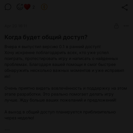
characters, and check out the new scenes, mini-games, and
2
improvements.
Thank you to everyone who waited, supported the project, and
helped it grow. This is only the beginning - more rooms,
Apr 20 16:11
characters, events, and content are coming.
Когда будет общий доступ?
Вчера я выпустил версию 0.1 в ранний доступ!
Хочу искренне поблагодарить всех, кто уже успел
поиграть, протестировать игру и написать о найденных
проблемах. Благодаря вашей помощи я смог быстрее
обнаружить несколько важных моментов и уже исправил
их!
Очень приятно видеть вовлечённость и поддержку на этом
этапе разработки. Это реально помогает делать игру
лучше. Жду больше ваших пожеланий и предложений!
А выход в общий доступ планируется приблизительно
через неделю!
---