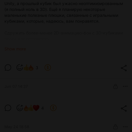
Unity, а прошлый кубик был ужасно неоптимизированным
(я полный ноль в 3D). Ещё я планирую некоторые
маленькие полезные плюшки, связанные с игральными
кубиками, которые, надеюсь, вам понравятся.
Сдружить более-менее 2D-анимацию-фон с 3D-кубиками
вроде как получилось.
Show more
Сейчас же мне нужно будет создать куда более приятный
интерфейс, чем раньше, продумать взаимодействия до
мелочей - сдружить всю анимацию, взаимодействия,
3
эмоции, прописать разговоры, продумать всевозможные
фишечки и вообще всё возможное.
Jun 07 14:37
Очередные ушастые новости!
4
Level required:
+5 HP
May 24 18:58
SUBSCRIBE