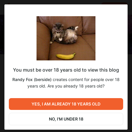
LOG IN
EN
Follow
You must be over 18 years old to view this blog
Randy Fox (berside)
Randy Fox (berside)
creates content for people over 18
Делаю игры и анимации с душой ❤️
years old. Are you already 18 years old?
133
subscribers
112
posts
YES, I AM ALREADY 18 YEARS OLD
NO, I'M UNDER 18
SUBSCRIBE