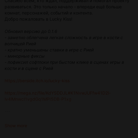
Спасибо всем, кто ждал, поддерживал и помогал проекту
развиваться. Это только начало - впереди ещё больше
комнат, персонажей, событий и контента.
Добро пожаловать в Lucky Kiss!
Обновил версию до 0.1.6
- заметно облегчена легкая сложность в игре в кости с
волчицей Рией
- кратно уменьшены ставки в игре с Рией
- минорные фиксы
- пофиксил софтлоки при быстом клике в сценах игры в
кости и в сцене с Рией
https://berside.itch.io/lucky-kiss
https://mega.nz/file/KdYSDDJL#K1NvwJUFfw41D2l-
lv4lMnwcI1vgdGq1MPI5DB-P1xg
---
Lucky Kiss version 0.1 is finally available to the public! 🎲🌙
Show more
Now everyone can visit Lucky Kiss, play dice, meet the