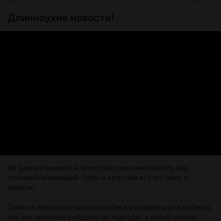
Длинноухие новости!
Здесь можно будет общаться со мной, следить за
новостями, задавать вопросы, обсуждать игру и просто
собираться вокруг того, что постепенно растёт в темноте.
На данный момент я полностью закончил работу над
основной анимацией Луры и загрузил всё это дело в
движок.
Также я переделал модели кубика и шейдеры для кубиков,
так как прошлые шейдеры не подходят к новой версии