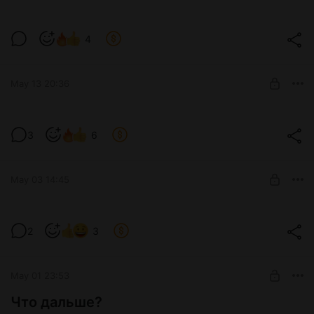
Ушастые новости!
4
Level required:
+2 HP
May 13 20:36
SUBSCRIBE
Время новостей!
3
6
Level required:
+2 HP
May 03 14:45
SUBSCRIBE
Мини опрос!
2
3
Level required:
+2 HP
May 01 23:53
SUBSCRIBE
Что дальше?