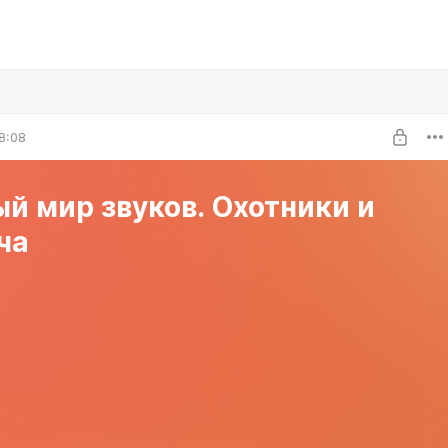
8:08
й мир звуков. Охотники и
ча