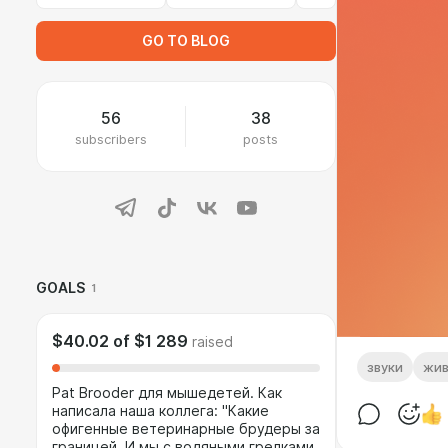
GO TO BLOG
56
38
subscribers
posts
GOALS
1
$40.02
of
$1 289
raised
звуки
жи
Pat Brooder для мышедетей. Как
написала наша коллега: "Какие
офигенные ветеринарные брудеры за
границей. И мы с водяными грелками