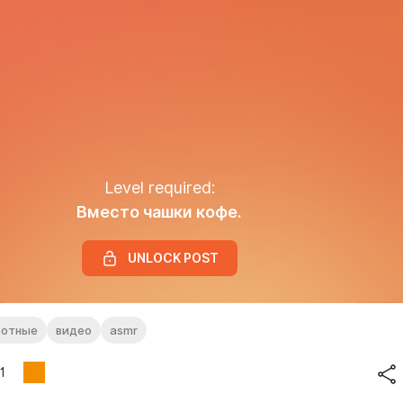
Level required:
Вместо чашки кофе.
UNLOCK POST
вотные
видео
asmr
1