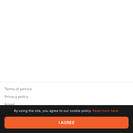
Terms of service
Privacy policy
Brand
By using the site, you agree to our cookie policy.
Read more here.
Support
© 2026 Zaya Solutions Limited. All rights reserved. All trademarks
I AGREE
are the property of their respective owners.