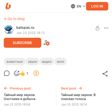
LOG IN
EN
Go to blog
batspas.ru
Jan 23 2025 18:12
SUBSCRIBE
Тайный мир звуков. Любовь и
животные
звуки
видео
asmr
Level required:
соперники
Вместо чашки кофе.
1
UNLOCK POST
Previous post
Next post
Тайный мир звуков.
Тайный мир звуков. В
Охотники и добыча
поисках голоса
Jan 23 2025 18:08
Jan 23 2025 18:14