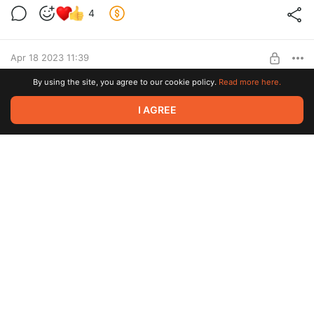
4
Level required:
Вместо чашки кофе.
SUBSCRIBE
Apr 18 2023 11:39
By using the site, you agree to our cookie policy.
Read more here.
...
3
5
I AGREE
Level required:
Вместо чашки кофе.
SUBSCRIBE
Apr 14 2023 20:20
Вечернее
3
Level required:
Вместо чашки кофе.
Apr 13 2023 11:16
SUBSCRIBE
Боровское шоссе
3