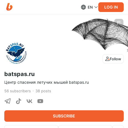
LOG IN
EN
Follow
batspas.ru
Центр спасения летучих мышей batspas.ru
56
subscribers
38
posts
SUBSCRIBE