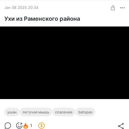
Jan 08 2025 20:34
Ухи из Раменского района
ушан
летучая мышь
спасение
batspas
1