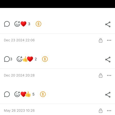
3
Dec 23 2024 22:06
Двое из ларца
3
2
Level required:
Вместо чашки кофе.
SUBSCRIBE
Dec 20 2024 20:28
Фрунзя.
5
Level required:
Вместо чашки кофе.
May 26 2023 10:26
SUBSCRIBE