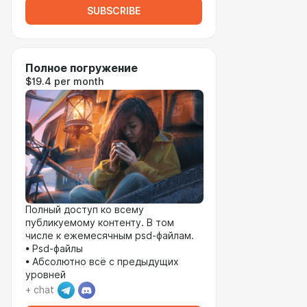
SUBSCRIBE
Полное погружение
$19.4 per month
Полный доступ ко всему
публикуемому контенту. В том
числе к ежемесячным psd-файлам.
• Psd-файлы
• Абсолютно всё с предыдущих
уровней
+ chat