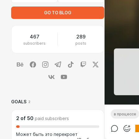
GO TO BLOG
467
289
subscribers
posts
GOALS
2
в процессе
2
of
50
paid subscribers
Может быть это перекроет