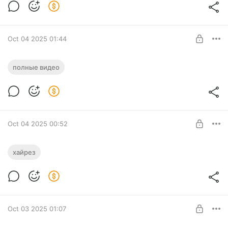
Level required:
Полное погружение
SUBSCRIBE
Oct 04 2025 01:44
Scurrying / Полное видео
полные видео
Level required:
Углубленный взгляд
SUBSCRIBE
Oct 04 2025 00:52
Scurrying / Арт в 4K
хайрез
Level required:
Выразить уважение
SUBSCRIBE
Oct 03 2025 01:07