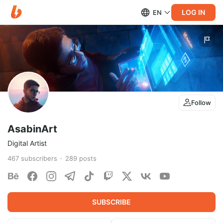
LOG IN
EN
Follow
AsabinArt
Digital Artist
467
subscribers
289
posts
SUBSCRIBE