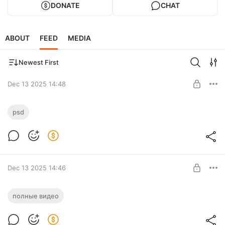
DONATE
CHAT
ABOUT
FEED
MEDIA
Newest First
Dec 13 2025 14:48
I understood you only while you were
psd
silent / Послойный PSD-файл
Level required:
Полное погружение
SUBSCRIBE
Dec 13 2025 14:46
I understood you only while you were
полные видео
silent / Полное видео
Level required:
Углубленный взгляд