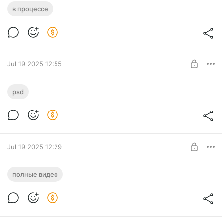
Скетч
в процессе
Level required:
Выразить уважение
SUBSCRIBE
Jul 19 2025 12:55
psd
Level required:
Полное погружение
SUBSCRIBE
Jul 19 2025 12:29
Cut / Полное видео
полные видео
Level required:
Углубленный взгляд
SUBSCRIBE