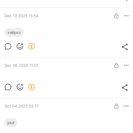
SUBSCRIBE
Dec 13 2025 11:54
I understood you only while you were
хайрез
silent / Новый арт в 4k
Level required:
Выразить уважение
SUBSCRIBE
Dec 06 2025 11:01
Рисунок в процессе
Level required:
Выразить уважение
Oct 04 2025 02:17
SUBSCRIBE
Scurrying / Послоный PSD-файл
psd