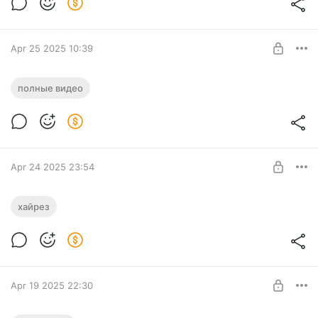
Полное погружение
SUBSCRIBE
Apr 25 2025 10:39
Deliverance / Полное видео
полные видео
Level required:
Углубленный взгляд
SUBSCRIBE
Apr 24 2025 23:54
Deliverance / 4k Обои
хайрез
Level required:
Выразить уважение
SUBSCRIBE
Apr 19 2025 22:30