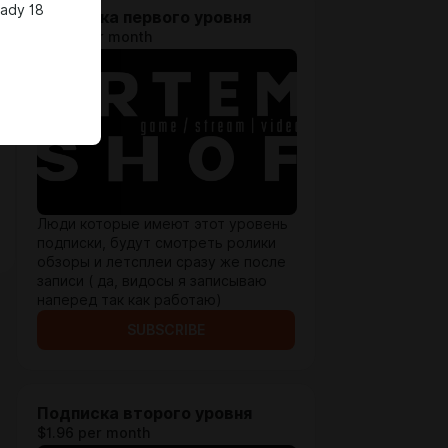
eady 18
Подписка первого уровня
$0.66 per month
Люди которые имеют этот уровень
подписки, будут смотреть ролики
обзоры и летсплеи сразу же после
записи ( да, видосы я записываю
наперед так как работаю)
SUBSCRIBE
Подписка второго уровня
$1.96 per month