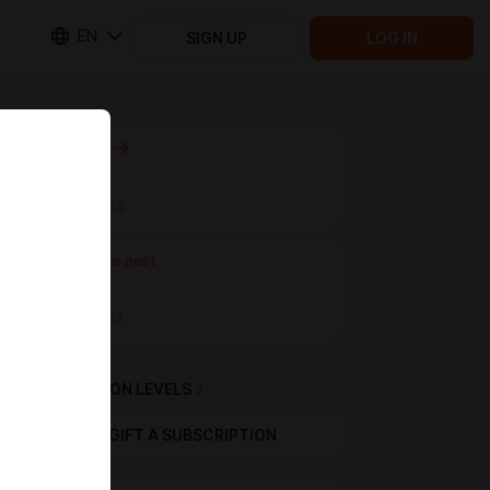
EN
SIGN UP
LOG IN
Next post
Untitled
May 17 13:03
Previous post
Untitled
May 16 14:12
SUBSCRIPTION LEVELS
2
GIFT A SUBSCRIPTION