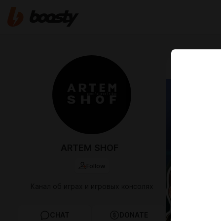
May 16 14:12
ARTEM SHOF
Follow
Канал об играх и игровых консолях
CHAT
DONATE