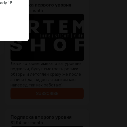
eady 18
Подписка первого уровня
$0.65 per month
Люди которые имеют этот уровень
подписки, будут смотреть ролики
обзоры и летсплеи сразу же после
записи ( да, видосы я записываю
наперед так как работаю)
SUBSCRIBE
Подписка второго уровня
$1.94 per month