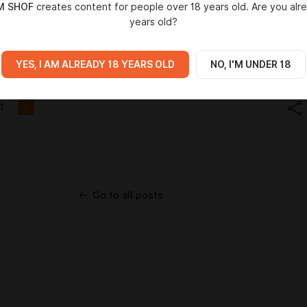
M SHOF
creates content for people over 18 years old. Are you alr
years old?
Group подтвердили, что планируют выпуск Duskbloods до
 года. Мультиплеер про вампиров выйдет эксклюзивно на
YES, I AM ALREADY 18 YEARS OLD
NO, I'M UNDER 18
1
Go to all posts