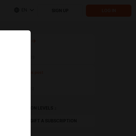
EN
SIGN UP
LOG IN
Next post
Untitled
May 17 13:03
Previous post
Untitled
May 16 14:12
SUBSCRIPTION LEVELS
2
GIFT A SUBSCRIPTION