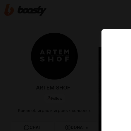
May 17 13:03
ARTEM SHOF
Follow
Канал об играх и игровых консолях
CHAT
DONATE