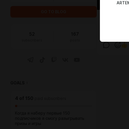
ARTE
GO TO BLOG
В Kadokawa 
конца этого
Switch 2.
52
167
subscribers
posts
GOALS
1
4
of
150
paid subscribers
Когда я наберу первые 150
подписчиков я смогу разыгрывать
призы и игры