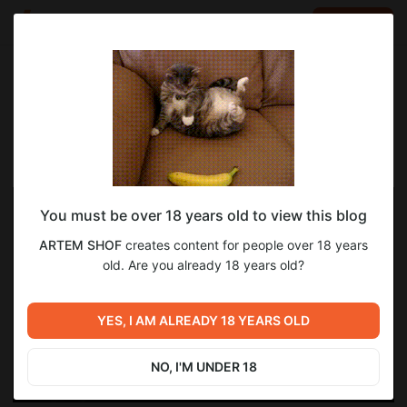
LOG IN
EN
Go to blog
ARTEM SHOF
May 16 14:12
SUBSCRIBE
You must be over 18 years old to view this blog
ARTEM SHOF
creates content for people over 18 years
old. Are you already 18 years old?
YES, I AM ALREADY 18 YEARS OLD
NO, I'M UNDER 18