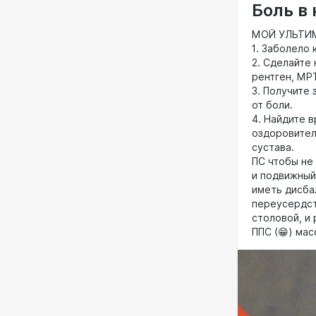
Боль в 
МОЙ УЛЬТИМ
1. Заболело 
2. Сделайте
рентген, МРТ
3. Получите 
от боли.
4. Найдите 
оздоровител
сустава.
ПС чтобы не
и подвижный
иметь дисба
переусердств
столовой, и 
ППС (😁) мас