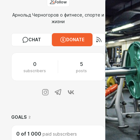
Follow
Арнольд Черногоров о фитнесе, спорте и
жизни
CHAT
DONATE
0
5
subscribers
posts
GOALS
2
0
of
1 000
paid subscribers