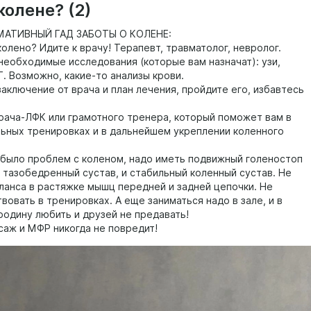
колене? (2)
АТИВНЫЙ ГАД ЗАБОТЫ О КОЛЕНЕ:
колено? Идите к врачу! Терапевт, травматолог, невролог.
 необходимые исследования (которые вам назначат): узи,
. Возможно, какие-то анализы крови.
заключение от врача и план лечения, пройдите его, избавтесь
врача-ЛФК или грамотного тренера, который поможет вам в
ьных тренировках и в дальнейшем укреплении коленного
 было проблем с коленом, надо иметь подвижный голеностоп
 тазобедренный сустав, и стабильный коленный сустав. Не
ланса в растяжке мышц передней и задней цепочки. Не
овать в тренировках. А еще заниматься надо в зале, и в
родину любить и друзей не предавать!
саж и МФР никогда не повредит!