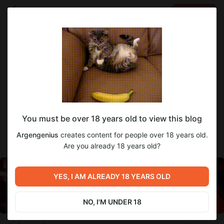
LOG IN
EN
Go to blog
Argengenius
Jan 02 2025 12:51
SUBSCRIBE
Новости переводов от 01.01.2025
You must be over 18 years old to view this blog
С наступившим Новым Годом, господа! Салатики объедены,
алкоголь выпит, подарки получены, а значит надо и
Argengenius
creates content for people over 18 years old.
рассказать, что там у нас с переводами
Are you already 18 years old?
YES, I AM ALREADY 18 YEARS OLD
NO, I'M UNDER 18