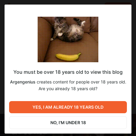
LOG IN
EN
Go to blog
Argengenius
Apr 01 2025 15:09
SUBSCRIBE
Возвращение к переводам от 01.04.25
You must be over 18 years old to view this blog
Приветствую своих подписчиков после долго перерыва.
Спасибо, что продолжаете следить за переводами моих
Argengenius
creates content for people over 18 years old.
игр. После длительного отсутствия по ряду рабочих,
Are you already 18 years old?
личных и семейных обстоятельствах я вновь готов работать
над нашими любимыми играми, хоть и придётся вспомнить
и обновить программы, на которых я работал.
YES, I AM ALREADY 18 YEARS OLD
NO, I'M UNDER 18