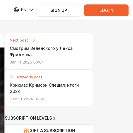
EN
SIGN UP
LOG IN
Next post
Смотрим Зеленского у Лекса
Фридмана
Jan 11 2025 06:04
Previous post
Крисмас Кримсон Спешал: итоги
2024
Dec 31 2024 10:58
SUBSCRIPTION LEVELS
3
GIFT A SUBSCRIPTION