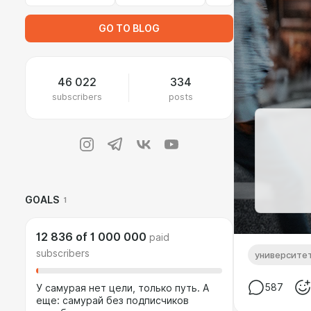
GO TO BLOG
46 022
334
subscribers
posts
GOALS
1
12 836
of
1 000 000
paid
subscribers
университе
587
У самурая нет цели, только путь. А
еще: самурай без подписчиков