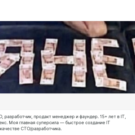
O, разработчик, продакт менеджер и фаундер. 15+ лет в IT,
екс. Моя главная суперсила — быстрое создание IT
 качестве CTO/разработчика.