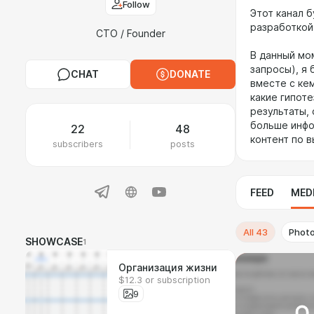
Follow
Этот канал б
разработкой
CTO / Founder
В данный мо
запросы), я 
CHAT
DONATE
вместе с кем
какие гипоте
результаты,
больше инфо
22
48
контент по 
subscribers
posts
FEED
MED
All
43
Phot
SHOWCASE
1
Организация жизни
$12.3 or subscription
9