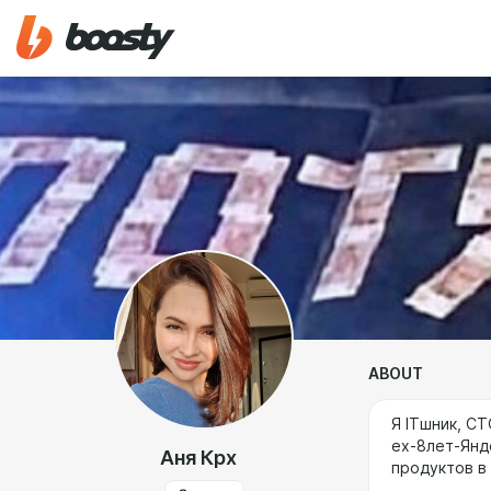
ABOUT
Я ITшник, CT
ex-8лет-Янд
Аня Крх
продуктов в