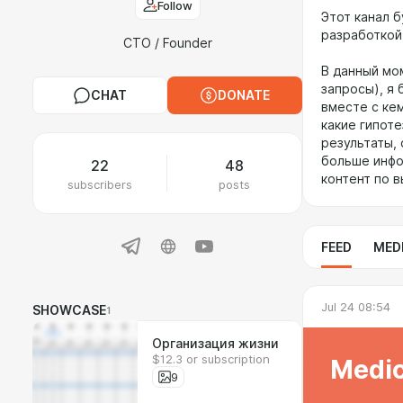
Follow
Этот канал б
разработкой
CTO / Founder
В данный мо
запросы), я 
CHAT
DONATE
вместе с кем
какие гипоте
результаты,
больше инфо
22
48
контент по 
subscribers
posts
FEED
MED
Jul 24 08:54
SHOWCASE
1
Организация жизни
$12.3 or subscription
Medic
9