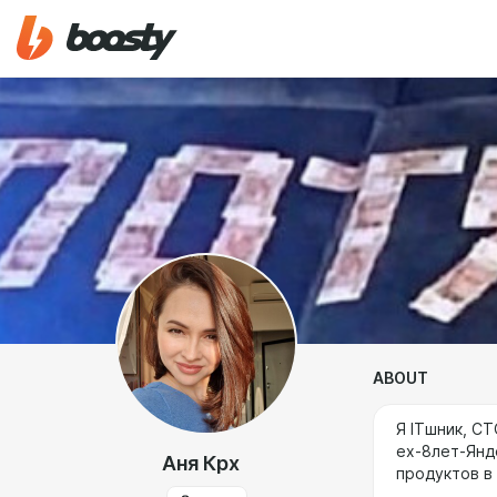
ABOUT
Я ITшник, CT
ex-8лет-Янд
Аня Крх
продуктов в