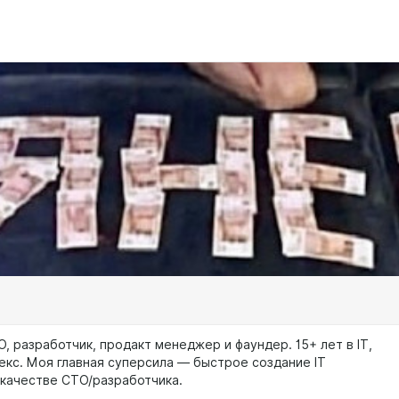
O, разработчик, продакт менеджер и фаундер. 15+ лет в IT,
екс. Моя главная суперсила — быстрое создание IT
 качестве CTO/разработчика.