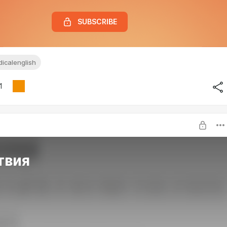
SUBSCRIBE
icalenglish
1
твия