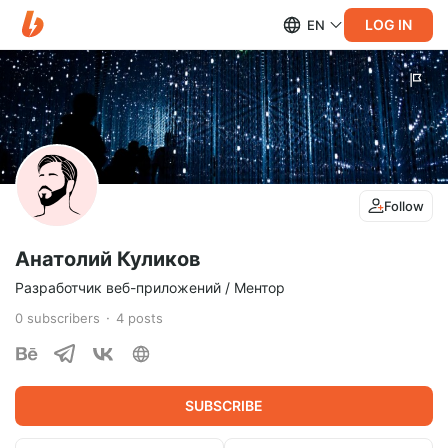
LOG IN
EN
Follow
Анатолий Куликов
Разработчик веб-приложений / Ментор
0
subscribers
4
posts
SUBSCRIBE