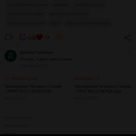
four elements trainer
amarillis
amarillis project
эротические игры
прогресс перевода
игры для взрослых
игры
игры на движке renpy
1
14
Данила Галиулин
Огонёк, ждём завершения
May 05 09:02
Previous post
Next post
Тренировка Четырех Стихий
Тренировка Четырех Стихий
- ПРОГРЕСС ПЕРЕВОДА
- ПРОГРЕСС ПЕРЕВОДА
Apr 23 15:30
May 06 04:37
Terms of service
Privacy policy
Brand