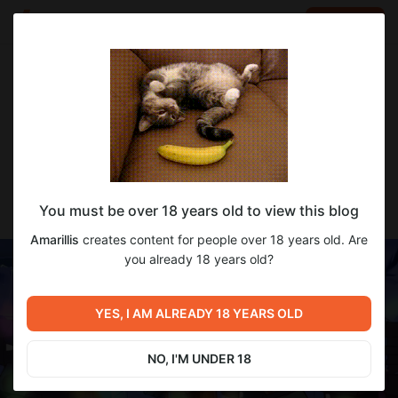
LOG IN
EN
Go to blog
Amarillis
Apr 29 18:58
SUBSCRIBE
Тренировка Четырех Стихий -
You must be over 18 years old to view this blog
ПРОГРЕСС ПЕРЕВОДА
Amarillis
creates content for people over 18 years old. Are
you already 18 years old?
YES, I AM ALREADY 18 YEARS OLD
NO, I'M UNDER 18