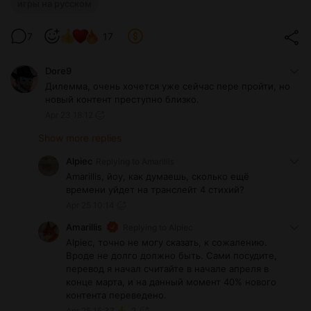
игры на русском
7
17
Dore9
Дилемма, очень хочется уже сейчас пере пройти, но
новый контент преступно близко.
Apr 23 18:12
Show more replies
Alpiec
Replying to
Amarillis
Amarillis, йоу, как думаешь, сколько ещё
времени уйдет на транслейт 4 стихий?
Apr 25 10:14
Amarillis
Replying to
Alpiec
Alpiec, точно не могу сказать, к сожалению.
Вроде не долго должно быть. Сами посудите,
перевод я начал считайте в начале апреля в
конце марта, и на данный момент 40% нового
контента переведено.
Apr 25 15:37
2