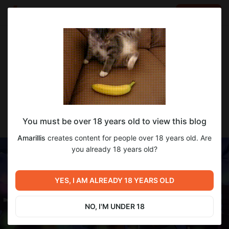
LOG IN
EN
Go to blog
Amarillis
Apr 23 15:30
SUBSCRIBE
Тренировка Четырех Стихий -
You must be over 18 years old to view this blog
ПРОГРЕСС ПЕРЕВОДА
Amarillis
creates content for people over 18 years old. Are
you already 18 years old?
YES, I AM ALREADY 18 YEARS OLD
NO, I'M UNDER 18