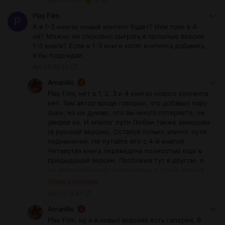
Play Film
А в 1-3 книгах новый контент будет? Или токо в 4-
ой? Можно ли спокойно сыграть в прошлые версии
1-3 книги? Если в 1-3 книги хотят контента добавить,
я бы подождал
Apr 25 00:12
Amarillis
Play Film, нет в 1, 2, 3 и 4 книгах нового контента
нет. Там автор вроде говорил, что добавил пару
сцен, но не думаю, что вы много потеряете, не
увидев их. И эпилог пути Любви также завершен
(в русской версии). Остался только эпилог пути
подчинения. Не путайте его с 4-й книгой.
Четвертая книга переведена полностью еще в
предыдущей версии. Проблема тут в другом, я
не знаю насколько совместимы с точки зрения
сохранок старая и новая версии. Если не хотите
Show comment
рисковать, наверное лучше дождаться самой
Apr 25 15:41
свежей версии.
Amarillis
Play Film, ну и в новых версиях есть галерея. В