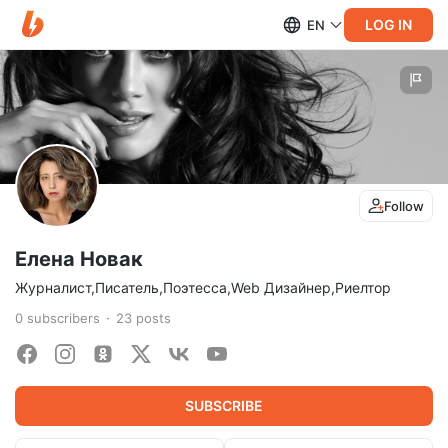
LOG IN
EN
Follow
Елена Новак
Журналист,Писатель,Поэтесса,Web Дизайнер,Риелтор
0
subscribers
23
posts
SUBSCRIBE