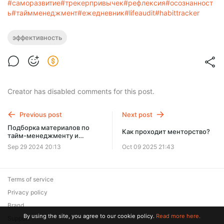
#саморазвитие
#трекерпривычек
#рефлексия
#осознанност
ь
#таймменеджмент
#ежедневник
#lifeaudit
#habittracker
эффективность
Creator has disabled comments for this post.
Previous post
Next post
Подборка материалов по
Как проходит менторство?
тайм-менеджменту и
планированию
Sep 29 2024 20:13
Oct 09 2025 21:43
Terms of service
Privacy policy
Brand
By using the site, you agree to our cookie policy.
Read more here.
Support