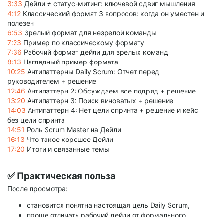
3:33
Дейли ≠ статус-митинг: ключевой сдвиг мышления
4:12
Классический формат 3 вопросов: когда он уместен и
полезен
6:53
Зрелый формат для незрелой команды
7:23
Пример по классическому формату
7:36
Рабочий формат дейли для зрелых команд
8:13
Наглядный пример формата
10:25
Антипаттерны Daily Scrum: Отчет перед
руководителем + решение
12:46
Антипаттерн 2: Обсуждаем все подряд + решение
13:20
Антипаттерн 3: Поиск виноватых + решение
14:03
Антипаттерн 4: Нет цели спринта + решение и кейс
без цели спринта
14:51
Роль Scrum Master на Дейли
16:13
Что такое хорошее Дейли
17:20
Итоги и связанные темы
✅ Практическая польза
После просмотра:
становится понятна настоящая цель Daily Scrum,
проще отличать рабочий дейли от формального,