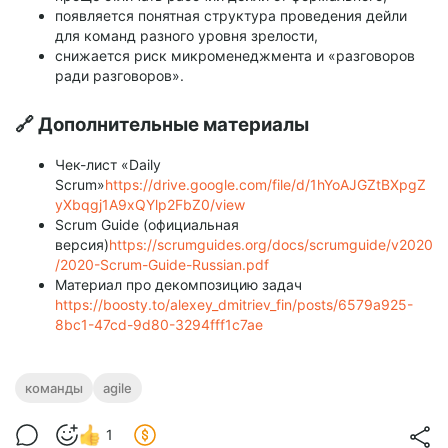
появляется понятная структура проведения дейли
для команд разного уровня зрелости,
снижается риск микроменеджмента и «разговоров
ради разговоров».
🔗 Дополнительные материалы
Чек-лист «Daily
Scrum»
https://drive.google.com/file/d/1hYoAJGZtBXpgZ
yXbqgj1A9xQYlp2FbZ0/view
Scrum Guide (официальная
версия)
https://scrumguides.org/docs/scrumguide/v2020
/2020-Scrum-Guide-Russian.pdf
Материал про декомпозицию задач
https://boosty.to/alexey_dmitriev_fin/posts/6579a925-
8bc1-47cd-9d80-3294fff1c7ae
команды
agile
1