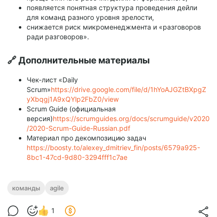
появляется понятная структура проведения дейли
для команд разного уровня зрелости,
снижается риск микроменеджмента и «разговоров
ради разговоров».
🔗 Дополнительные материалы
Чек-лист «Daily
Scrum»
https://drive.google.com/file/d/1hYoAJGZtBXpgZ
yXbqgj1A9xQYlp2FbZ0/view
Scrum Guide (официальная
версия)
https://scrumguides.org/docs/scrumguide/v2020
/2020-Scrum-Guide-Russian.pdf
Материал про декомпозицию задач
https://boosty.to/alexey_dmitriev_fin/posts/6579a925-
8bc1-47cd-9d80-3294fff1c7ae
команды
agile
1