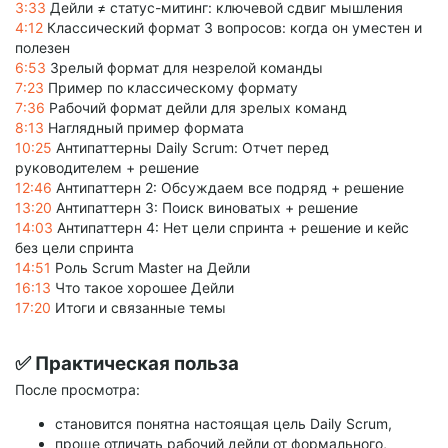
3:33
Дейли ≠ статус-митинг: ключевой сдвиг мышления
4:12
Классический формат 3 вопросов: когда он уместен и
полезен
6:53
Зрелый формат для незрелой команды
7:23
Пример по классическому формату
7:36
Рабочий формат дейли для зрелых команд
8:13
Наглядный пример формата
10:25
Антипаттерны Daily Scrum: Отчет перед
руководителем + решение
12:46
Антипаттерн 2: Обсуждаем все подряд + решение
13:20
Антипаттерн 3: Поиск виноватых + решение
14:03
Антипаттерн 4: Нет цели спринта + решение и кейс
без цели спринта
14:51
Роль Scrum Master на Дейли
16:13
Что такое хорошее Дейли
17:20
Итоги и связанные темы
✅ Практическая польза
После просмотра:
становится понятна настоящая цель Daily Scrum,
проще отличать рабочий дейли от формального,