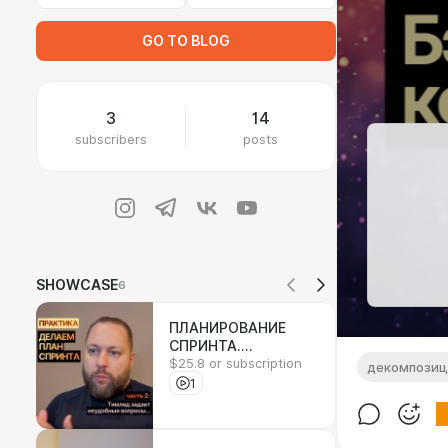
GO TO BLOG
3
14
subscribers
posts
SHOWCASE
6
ПЛАНИРОВАНИЕ
СПРИНТА.
$25.8 or subscription
ПРАКТИКА
декомпозиц
1