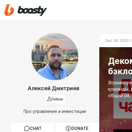
Dec 08 2025 1
Деко
бэкл
Формируе
Алексей Дмитриев
команды, 
общий ре
Follow
Про управление и инвестиции
CHAT
DONATE