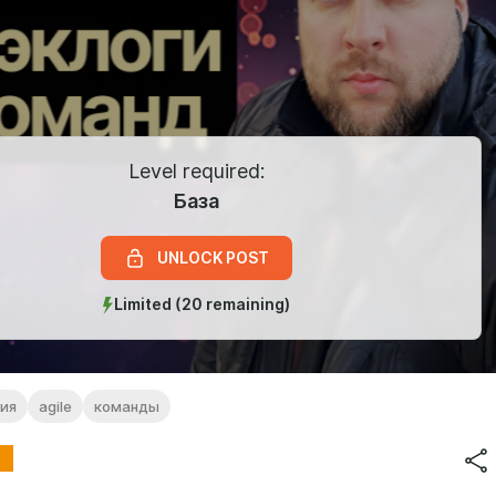
Level required:
База
UNLOCK POST
Limited (20 remaining)
ия
agile
команды