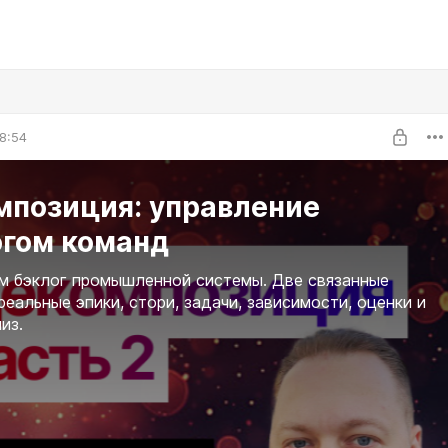
8:54
мпозиция: управление
огом команд
м бэклог промышленной системы. Две связанные
реальные эпики, стори, задачи, зависимости, оценки и
лиз.