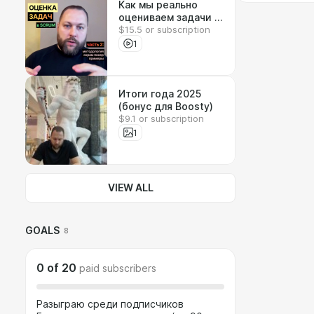
Как мы реально
оцениваем задачи в
$15.5 or subscription
Story Points:
методология и
1
практика
Итоги года 2025
(бонус для Boosty)
$9.1 or subscription
1
VIEW ALL
GOALS
8
0
of
20
paid subscribers
Разыграю среди подписчиков