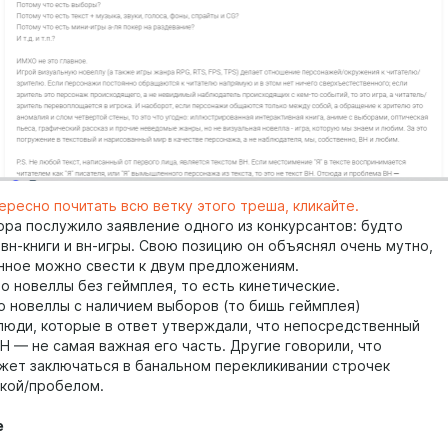
ересно почитать всю ветку этого треша, кликайте.
ора послужило заявление одного из конкурсантов: будто
вн-книги и вн-игры. Свою позицию он объяснял очень мутно,
анное можно свести к двум предложениям.
то новеллы без геймплея, то есть кинетические.
то новеллы с наличием выборов (то бишь геймплея)
люди, которые в ответ утверждали, что непосредственный
Н — не самая важная его часть. Другие говорили, что
жет заключаться в банальном перекликивании строчек
кой/пробелом.
е