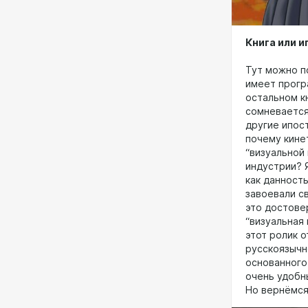
Книга или и
Тут можно по
имеет прогр
остальном к
сомневается,
другие ипос
почему кине
“визуальной 
индустрии? 
как данност
завоевали св
это достове
“визуальная 
этот ролик о
русскоязычн
основанного 
очень удобн
Но вернёмся 