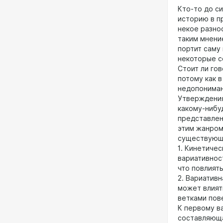
Кто-то до с
историю в п
некое разно
таким мнени
портит саму
некоторые с
Стоит ли гов
потому как 
недопониман
Утверждения
какому-нибу
представлен
этим жанром
существующ
1. Кинетичес
вариативност
что повлият
2. Вариативн
может влият
ветками пов
К первому ва
составляюща