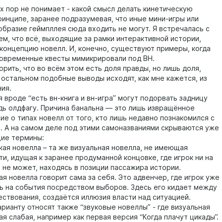
их пор не понимает - какой смысл делать кинетическую
ринципе, заранее подразумевая, что иные мини-игры или
образие геймпллея сюда входить не могут. Я встречалась с
ем, что всё, выходящие за рамки интерактивной истории,
 концепцию новелл. И, конечно, существуют примеры, когда
овременные квесты мимикрировали под ВН.
орить, что во всём этом есть доля правды, но лишь доля,
в остальном подобные выводы исходят, как мне кажется, из
ия.
 вроде “есть вн-книга и вн-игра” могут подорвать задницу
дь олдфагу. Причина банальна — это лишь извращённое
ие о типах новелл от того, кто лишь недавно познакомился с
. А на самом деле под этими самоназваниями скрываются уже
ие термины:
кая новелла – та же визуальная новелла, не имеющая
и, идущая к заранее продуманной концовке, где игрок ни на
ь не может, находясь в позиции пассажира истории.
ая новелла говорит сама за себя. Это адвенчер, где игрок уже
ь на события посредством выборов. Здесь его кидает между
ествования, создаётся иллюзия власти над ситуацией.
рианту относят также “звуковые новеллы” - где визуальная
я слабая, например как первая версия “Когда плачут цикады”.