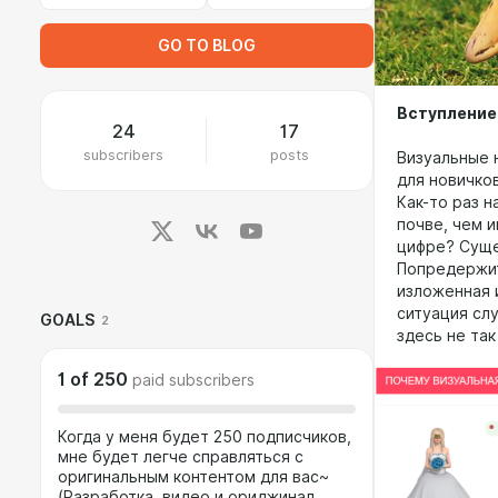
GO TO BLOG
Вступление
24
17
subscribers
posts
Визуальные 
для новичко
Как-то раз н
почве, чем и
цифре? Суще
Попредержит
изложенная 
ситуация сл
GOALS
2
здесь не так
1
of
250
paid subscribers
Когда у меня будет 250 подписчиков,
мне будет легче справляться с
оригинальным контентом для вас~
(Разработка, видео и ориджинал