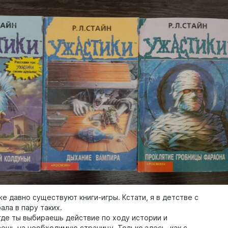
е давно существуют книги-игры. Кстати, я в детстве с
ала в пару таких.
 где ты выбираешь действие по ходу истории и
ешь на необходимую страницу. Только здесь, как с