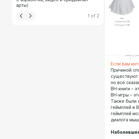
арты)
1
of
2
Если вам инт
Причиной сп
существуют 
но всё сказ
ВН-книги – э
ВН-игры – э
Также были 
геймплей в В
геймплей мо
диалога мыш
Наболевше