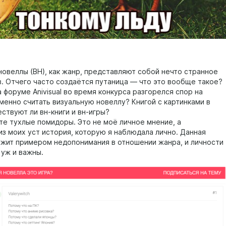
новеллы (ВН), как жанр, представляют собой нечто странное
в. Отчего часто создаётся путаница — что это вообще такое?
а форуме Anivisual во время конкурса разгорелся спор на
менно считать визуальную новеллу? Книгой с картинками в
ствуют ли вн-книги и вн-игры?
е тухлые помидоры. Это не моё личное мнение, а
из моих уст история, которую я наблюдала лично. Данная
ужит примером недопонимания в отношении жанра, и личности
 уж и важны.