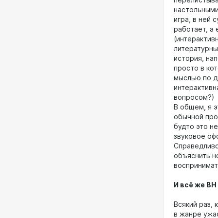
настольными 
игра, в ней
работает, а
(интерактивн
литературны
история, нап
просто в кот
мыслью по др
интерактивн
вопросом?)
В общем, я э
обычной про
будто это не
звуковое офо
Справедливо
объяснить н
воспринимать
И всё же ВН 
Всякий раз,
в жанре ужа