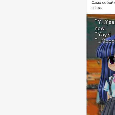
Само собой о
в код.