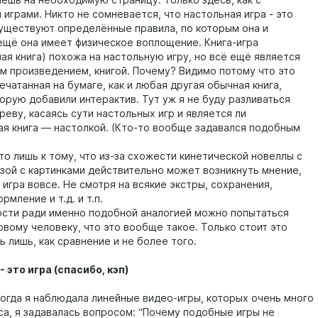
играми. Никто не сомневается, что настольная игра - это
 существуют определённые правила, по которым она и
 ещё она имеет физическое воплощение. Книга-игра
ая книга) похожа на настольную игру, но всё ещё является
м произведением, книгой. Почему? Видимо потому что это
ечатанная на бумаге, как и любая другая обычная книга,
орую добавили интерактив. Тут уж я не буду разливаться
еву, касаясь сути настольных игр и является ли
ая книга — настолкой. (Кто-то вообще задавался подобным
то лишь к тому, что из-за схожести кинетической новеллы с
зой с картинками действительно может возникнуть мнение,
 игра вовсе. Не смотря на всякие экстры, сохранения,
рмление и т.д. и т.п.
сти ради именно подобной аналогией можно попытаться
овому человеку, что это вообще такое. Только стоит это
 лишь, как сравнение и не более того.
- это игра (спасибо, кэп)
 когда я наблюдала линейные видео-игры, которых очень много
са, я задавалась вопросом: “Почему подобные игры не