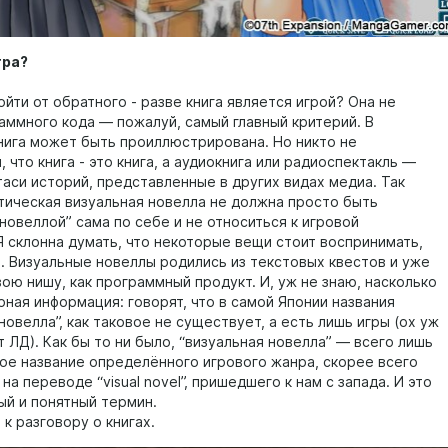
гра?
йти от обратного - разве книга является игрой? Она не
аммного кода — пожалуй, самый главный критерий. В
нига может быть проиллюстрирована. Но никто не
 что книга - это книга, а аудиокнига или радиоспектакль —
таси историй, представленные в других видах медиа. Так
тическая визуальная новелла не должна просто быть
новеллой” сама по себе и не относиться к игровой
Я склонна думать, что некоторые вещи стоит воспринимать,
ь. Визуальные новеллы родились из текстовых квестов и уже
ою нишу, как программный продукт. И, уж не знаю, насколько
рная информация: говорят, что в самой Японии названия
новелла”, как таковое не существует, а есть лишь игры (ох уж
т ЛД). Как бы то ни было, “визуальная новелла” — всего лишь
ое название определённого игрового жанра, скорее всего
на переводе “visual novel”, пришедшего к нам с запада. И это
ый и понятный термин.
к разговору о книгах.