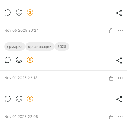
\/P|\|💀💀💀Прокси, шифр и немного
паники💀💀💀
Post is available after purchase
🕶 DIY VPN COURSE: BE YOUR OWN ISP
🚀 Подними свой VPN-сервер на чистом энтузиазме.
BUY FOR $129
Nov 05 2025 20:24
🧠 Без магии — только терминал, SSH и немного дерзости.
Контакты организаторов ярмарок и
ярмарка
организации
2025
мероприятий Ставрополья
Post is available after purchase
Здесь собраны почти все актуальные организации,
которые проводят ярмарки и другие мероприятия на
BUY FOR $64
Ставрополье. Данные на конец 2025года
Nov 01 2025 22:13
Нейросети — быстрый старт. Урок 6
Уровень 6: Золотой Клад — Способы Заработка в
Post is available after purchase
Нейросетях
BUY FOR $65
Nov 01 2025 22:08
Цель уровня: Узнать проверенные способы монетизации
навыков работы с нейронками