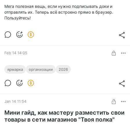
Мега полезная вещь, если нужно подписывать доки и
отправлять их. Теперь всё встроено прямо в браузер.
Пользуйтесь!
Feb 14 14:05
Контакты организаторов ярмарок и
ярмарка
организации
2026
мероприятий Ставрополья 2026
Post is available after purchase
Всю предоставленную ниже информацию вы можете
использовать только на свой страх и риск. Автор не несёт
BUY FOR $11.6
ответственность за возможные убытки.
Jan 14 11:54
Мини гайд, как мастеру разместить свои
товары в сети магазинов "Твоя полка"