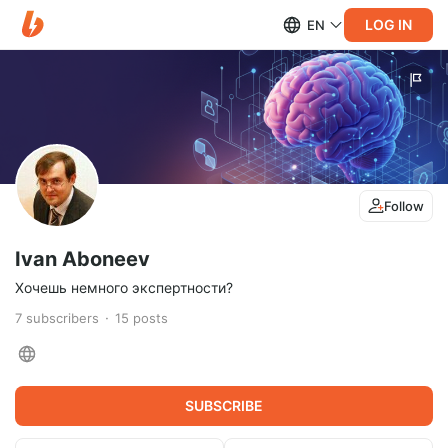
LOG IN
EN
Follow
Ivan Aboneev
Хочешь немного экспертности?
7
subscribers
15
posts
SUBSCRIBE