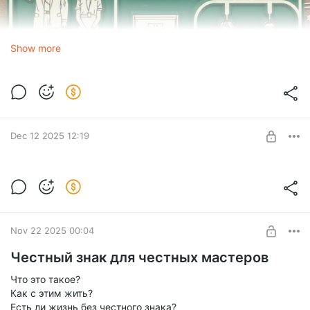
Show more
Dec 12 2025 12:19
Создание брендированного декора для
полки
Список городов, где есть магазин "Твоя полка":
Level required:
https://vk.ru/tvoyapolka_msк1
Уровень 2
Nov 22 2025 00:04
SUBSCRIBE
Честный знак для честных мастеров
Что это такое?
Как с этим жить?
Есть ли жизнь без честного знака?