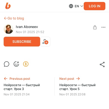
LOG IN
EN
Go to blog
Ivan Aboneev
Nov 01 2025 21:52
SUBSCRIBE
Нейросети — быстрый старт. Урок 4
Post is available after purchase
Уровень 4: Пробой Барьеров — Обход Ограничений на
Совмещение Изображений
BUY FOR $65
Previous post
Next post
Цель уровня: Научиться обходить технические и
Нейросети — быстрый
Нейросети — быстрый
творческие ограничения
старт. Урок 3
старт. Урок 5
Nov 01 2025 21:34
Nov 01 2025 22:08