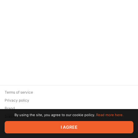
Terms of service
Privacy policy
Brand
By using the site, you agree to our cookie policy.
Read more here.
Support
© 2026 Zaya Solutions Limited. All rights reserved. All trademarks
I AGREE
are the property of their respective owners.