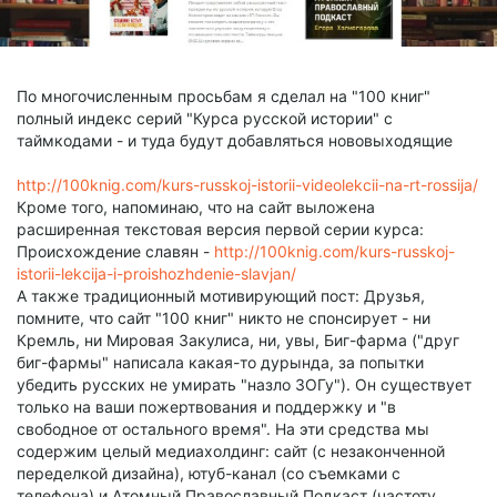
По многочисленным просьбам я сделал на "100 книг"
полный индекс серий "Курса русской истории" с
таймкодами - и туда будут добавляться нововыходящие
http://100knig.com/kurs-russkoj-istorii-videolekcii-na-rt-rossija/
Кроме того, напоминаю, что на сайт выложена
расширенная текстовая версия первой серии курса:
Происхождение славян -
http://100knig.com/kurs-russkoj-
istorii-lekcija-i-proishozhdenie-slavjan/
А также традиционный мотивирующий пост: Друзья,
помните, что сайт "100 книг" никто не спонсирует - ни
Кремль, ни Мировая Закулиса, ни, увы, Биг-фарма ("друг
биг-фармы" написала какая-то дурында, за попытки
убедить русских не умирать "назло ЗОГу"). Он существует
только на ваши пожертвования и поддержку и "в
свободное от остального время". На эти средства мы
содержим целый медиахолдинг: сайт (с незаконченной
переделкой дизайна), ютуб-канал (со съемками с
телефона) и Атомный Православный Подкаст (частоту