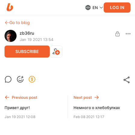
LOG IN
EN
Go to blog
zb36ru
Jan 19 2021 13:54
SUBSCRIBE
Лечит ли холод. Моя практика
Level required:
То, что закаливание полезно, нам в СССР рассказывали
Эксклюзивные статьи о возможностях
еще в школе. Холодная вода, обливания по утрам. Все это
было частью гигиены.
SUBSCRIBE
Previous post
Next post
Привет друг!
Немного о хлебобулках
Jan 19 2021 12:08
Feb 08 2021 12:17