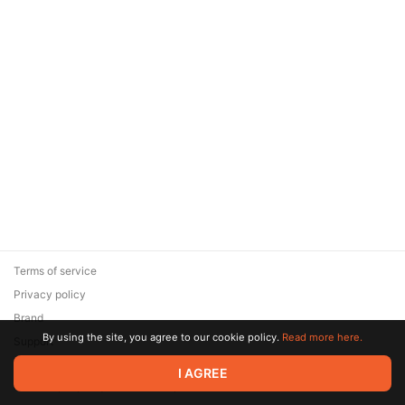
Terms of service
Privacy policy
Brand
By using the site, you agree to our cookie policy.
Read more here.
Support
© 2026 Zaya Solutions Limited. All rights reserved. All trademarks
I AGREE
are the property of their respective owners.