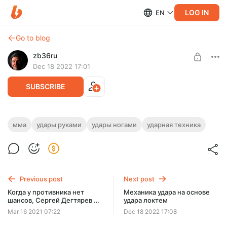
LOG IN
EN
Go to blog
zb36ru
Dec 18 2022 17:01
SUBSCRIBE
Техника прямого удара
мма
удары руками
удары ногами
ударная техника
Level required:
Это видео есть на ютубе в открытом доступе, здесь чтобы
Техника ударов
не прыгать туда сюда. Техника прямого удара, все нюансы
SUBSCRIBE
Previous post
Next post
Когда у противника нет
Механика удара на основе
шансов, Сергей Дегтярев и
удара локтем
Константин Промысловский
Mar 16 2021 07:22
Dec 18 2022 17:08