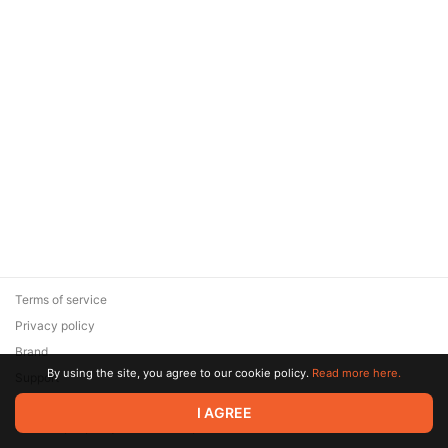
Terms of service
Privacy policy
Brand
By using the site, you agree to our cookie policy.
Read more here.
Support
© 2026 Zaya Solutions Limited. All rights reserved. All trademarks
I AGREE
are the property of their respective owners.