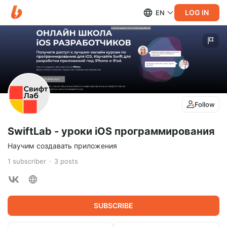
LOG IN
EN
Follow
SwiftLab - уроки iOS программирования
Научим создавать приложения
1
subscriber
3
posts
SUBSCRIBE