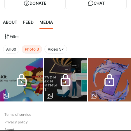
DONATE
CHAT
ABOUT
FEED
MEDIA
Filter
All
60
Photo
3
Video
57
Terms of service
Privacy policy
Brand