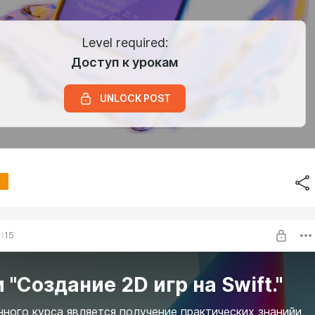
Level required:
Доступ к урокам
UNLOCK POST
1:15
 "Создание 2D игр на Swift."
ного курса является получение практических знанийи