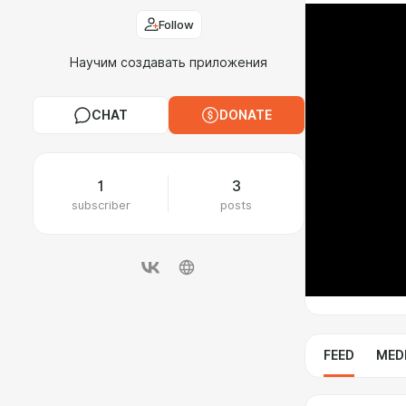
Follow
Научим создавать приложения
CHAT
DONATE
1
3
subscriber
posts
FEED
MED