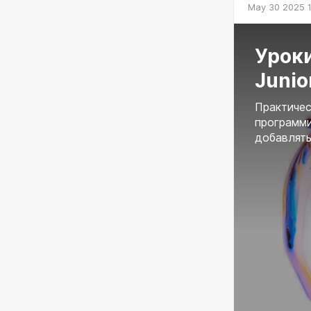
May 30 2025 
Уроки
Junio
Практичес
программи
добавлят