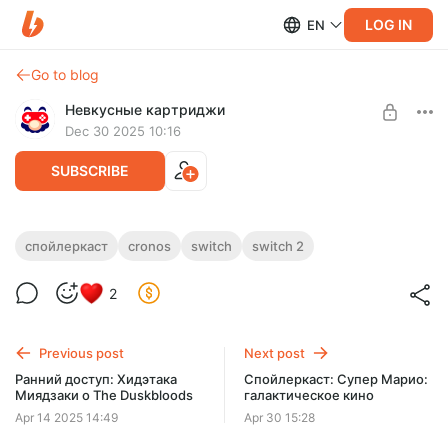
LOG IN
EN
Go to blog
Невкусные картриджи
Dec 30 2025 10:16
SUBSCRIBE
Спойлеркаст: Cronos: The New Dawn
спойлеркаст
cronos
switch
switch 2
Level required:
Виталя и Андрей с канала «ВКрасном» пропитываются
2
Друг подкаста
новогодней атмосферой и пытаются вспомнить сюжет
Cronos: The New Dawn!
UNLOCK POST
Previous post
Next post
Ранний доступ: Хидэтака
Спойлеркаст: Супер Марио:
Миядзаки о The Duskbloods
галактическое кино
Apr 14 2025 14:49
Apr 30 15:28