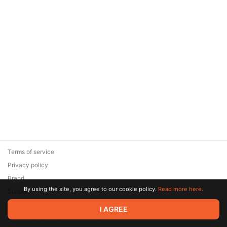
Terms of service
Privacy policy
Brand
By using the site, you agree to our cookie policy.
Read more here.
Support
© 2026 Zaya Solutions Limited. All rights reserved. All trademarks
I AGREE
are the property of their respective owners.