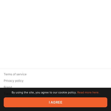
Terms of service
Privacy policy
Brand
By using the site, you agree to our cookie policy.
Read more here.
Support
© 2026 Zaya Solutions Limited. All rights reserved. All trademarks
I AGREE
are the property of their respective owners.