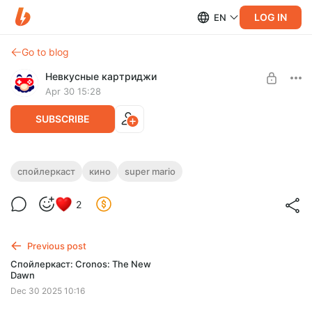
LOG IN
EN
Go to blog
Невкусные картриджи
Apr 30 15:28
SUBSCRIBE
Спойлеркаст: Супер Марио:
спойлеркаст
кино
super mario
галактическое кино
Level required:
2
Друг подкаста
Перед началом GAMEДНЕЙ Кристина и Виталя собрались
вместе, чтобы обсудить второй фильм по вселенной Марио
SUBSCRIBE
от Illumination и Nintendo.
Previous post
Спойлеркаст: Cronos: The New
Dawn
Dec 30 2025 10:16