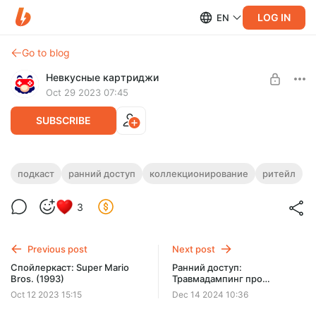
LOG IN
EN
Go to blog
Невкусные картриджи
Oct 29 2023 07:45
SUBSCRIBE
Ранний доступ: Ритейл в РФ и коллекция
подкаст
ранний доступ
коллекционирование
ритейл
Сергея Епишина
Level required:
3
Спасибо
В гостях - менеджер игрового направления «М.Видео»,
экс-сотрудник «Игромании» и коллекционер видеоигр
SUBSCRIBE
Сергей Епишин!
Previous post
Next post
Спойлеркаст: Super Mario
Ранний доступ:
Bros. (1993)
Травмадампинг про
глянцевый пластик с Юрой:
Oct 12 2023 15:15
Dec 14 2024 10:36
история Wii U, часть 1