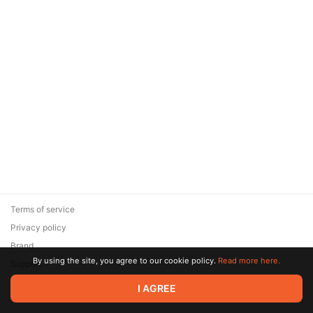
Terms of service
Privacy policy
Brand
By using the site, you agree to our cookie policy.
Read more here.
Support
© 2026 Zaya Solutions Limited. All rights reserved. All trademarks
I AGREE
are the property of their respective owners.