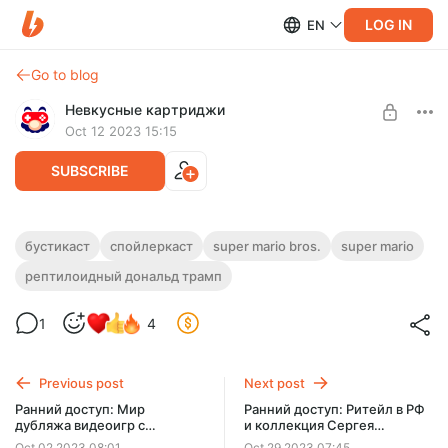
LOG IN
EN
Go to blog
Невкусные картриджи
Oct 12 2023 15:15
SUBSCRIBE
Спойлеркаст: Super Mario Bros. (1993)
бустикаст
спойлеркаст
super mario bros.
super mario
рептилоидный дональд трамп
Level required:
В этом долгожданном эксклюзивном выпуске подкаста
Друг подкаста
Крис, Илья и Виталя наконец-то обсуждают ту самую
экранизацию Super Mario Bros. 1993 года
1
4
SUBSCRIBE
Previous post
Next post
Ранний доступ: Мир
Ранний доступ: Ритейл в РФ
дубляжа видеоигр с
и коллекция Сергея
Николаем Быстровым
Епишина
Oct 02 2023 08:01
Oct 29 2023 07:45