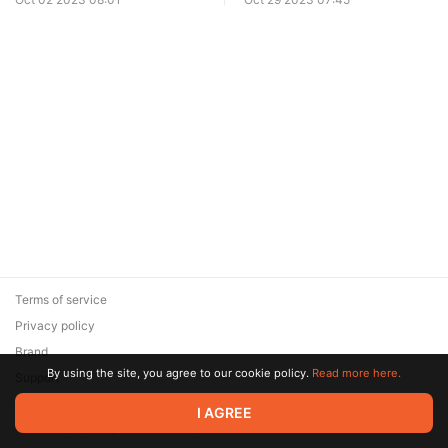
Terms of service
Privacy policy
Brand
By using the site, you agree to our cookie policy.
Read more here.
Support
© 2026 Zaya Solutions Limited. All rights reserved. All trademarks
I AGREE
are the property of their respective owners.