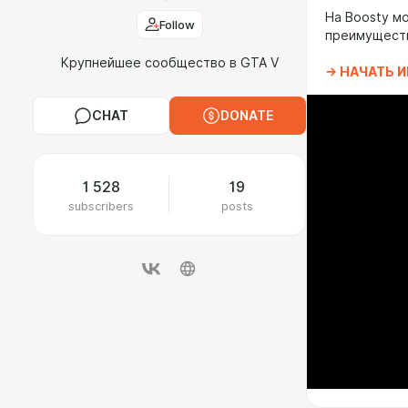
На Boosty м
Follow
преимуществ
Крупнейшее сообщество в GTA V
-> НАЧАТЬ 
CHAT
DONATE
1 528
19
subscribers
posts