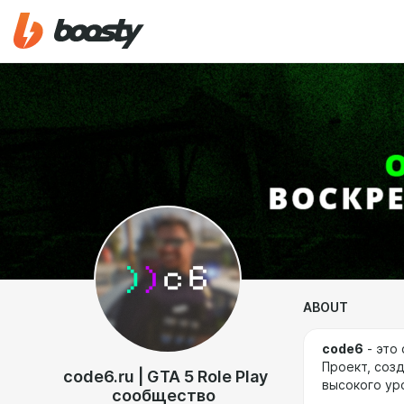
ABOUT
code6
- это
Проект, созд
code6.ru | GTA 5 Role Play
высокого ур
сообщество