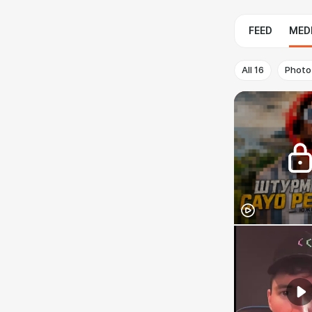
FEED
MED
All
16
Photo