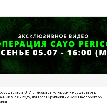
 сообщество в GTA 5, аналогов которому не существует.
анный в 2017 году, является крупнейшим Role Play проектом
овня.