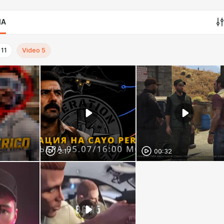
IA
11
Video
5
2:17
00:32