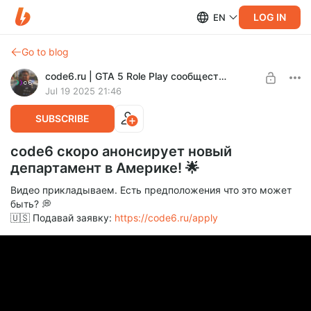
LOG IN
EN
Go to blog
code6.ru | GTA 5 Role Play сообщество
Jul 19 2025 21:46
SUBSCRIBE
code6 скоро анонсирует новый
департамент в Америке! 🌟
Видео прикладываем. Есть предположения что это может
быть? 💭
🇺🇸 Подавай заявку:
https://code6.ru/apply