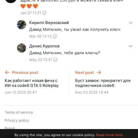
здрасте я заплотил 250 руб и можете сказать клич
Jan 27 11:21
Кирилл Верховский
Давид Митюхин, ты узнал как получить ключ
Mar 26 13:13
Денис Куропов
Давид Митюхин, тебе дали ключь?
May 22 12:31
Previous post
Next post
Как работает новая фича с
Буст заявок: приоритет для
ИИ на code6 GTA 5 Roleplay
подписчиков code6
Jun 12 2025 20:47
Dec 02 2025 13:44
Terms of service
Privacy policy
Brand
By using the site, you agree to our cookie policy.
Read more here.
Support