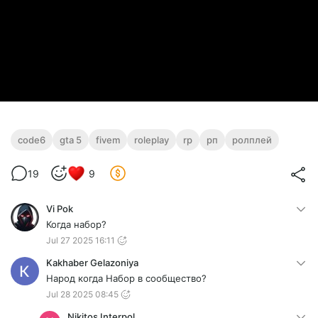
code6
gta 5
fivem
roleplay
rp
рп
ролплей
19
9
Vi Pok
Когда набор?
Jul 27 2025 16:11
Kakhaber Gelazoniya
Народ когда Набор в сообщество?
Jul 28 2025 08:45
Nikitos Interpol