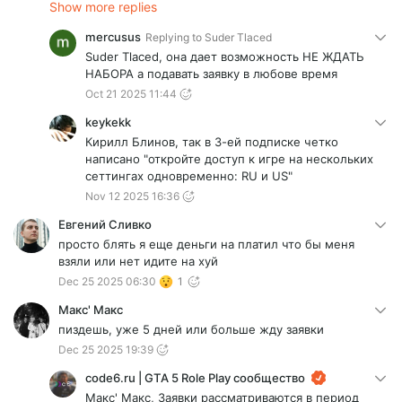
Show more replies
mercusus
Replying to
Suder Tlaced
Suder Tlaced, она дает возможность НЕ ЖДАТЬ
НАБОРА а подавать заявку в любове время
Oct 21 2025 11:44
keykekk
Кирилл Блинов, так в 3-ей подписке четко
написано "откройте доступ к игре на нескольких
сеттингах одновременно: RU и US"
Nov 12 2025 16:36
Евгений Сливко
просто блять я еще деньги на платил что бы меня
взяли или нет идите на хуй
Dec 25 2025 06:30
1
Макс' Макс
пиздешь, уже 5 дней или больше жду заявки
Dec 25 2025 19:39
code6.ru | GTA 5 Role Play сообщество
Макс' Макс, Заявки рассматриваются в период