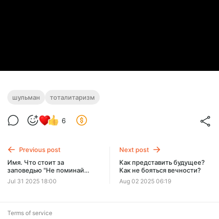
шульман
тоталитаризм
6
Previous post
Next post
Имя. Что стоит за
Как представить будущее?
заповедью "Не поминай
Как не бояться вечности?
имени Божьего всуе"
Jul 31 2025 18:00
Aug 02 2025 06:19
Terms of service