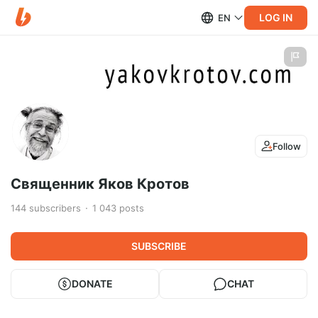
LOG IN
EN
Follow
Священник Яков Кротов
144
subscribers
1 043
posts
SUBSCRIBE
DONATE
CHAT