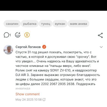
сахалин
рыбалка
тунец
вулкан
маяк анива
1
Сергей Логинов
Спустя 31 год решил поехать, посмотреть, что с
частью, в которой я дослуживал свою "срочку". Вот
что увидел... Очень надеюсь на Вашу адекватность и
честное кликанье на "пальцы вверх, либо вниз".
Ролик снят на камеру SONY ZV-E10, и квадрокоптер
DJI AIR 3. Заранее выражаю огромную благодарность
людям с большим сердцем, которые знают, что это
за цифры далее 2202 2067 2935 2638. Поддержать
инвалида
https://www.donationalerts.com/r/glass1
Show comment
Посмотреть ролик в оригинале, если будут
May 24 2025 10:58
непонятки со звуком здесь, можно по ссылкам:
https://rutube.ru/channel/40694115/