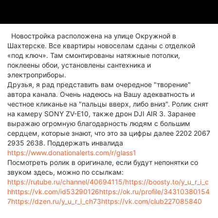
Новостройка расположена на улице Окружной в
Шахтерске. Все квартиры новоселам сданы с отделкой
«под ключ». Там смонтированы натяжные потолки,
поклеены обои, установлены сантехника и
электроприборы.
Друзья, я рад представить вам очередное "творение"
автора канала. Очень надеюсь на Вашу адекватность и
честное кликанье на "пальцы вверх, либо вниз". Ролик снят
на камеру SONY ZV-E10, также дрон DJI AIR 3. Заранее
выражаю огромную благодарность людям с большим
сердцем, которые знают, что это за цифры далее 2202 2067
2935 2638. Поддержать инвалида
https://www.donationalerts.com/r/glass1
Посмотреть ролик в оригинале, если будут непонятки со
звуком здесь, можно по ссылкам:
https://rutube.ru/channel/40694115/
https://boosty.to/y_u_r_i_c
h
https://vk.com/id53290126
https://ok.ru/profile/34310380154
7
https://dzen.ru/y_u_r_i_ch73
https://vk.com/club227085840