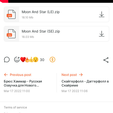
Moon And Star (LE).zip
zip
18.10 Mb
Moon And Star (SE).zip
zip
18.03 Mb
30
Previous post
Next post
Брюс Хаммар - Русская
Скайгерфолл - Даггерфолл в
Озвучка для Нового
Скайриме
Перевода
Mar 17 2022 11:00
Mar 17 2022 11:06
Terms of service