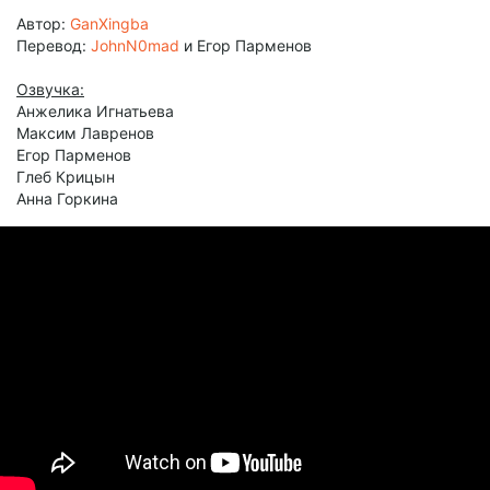
Автор:
GanXingba
Перевод:
JohnN0mad
и Егор Парменов
Озвучка:
Анжелика Игнатьева
Максим Лавренов
Егор Парменов
Глеб Крицын
Анна Горкина