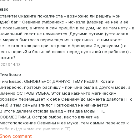
евзо
ствуйте! Скажите пожалуйста - возможно ли решить мой
идно) баг - Севиана Умбранокс - исчезла (маркер на неё и её
е показывает, в итоге я сам пришёл в её дом, но её там нету - в
 начальный квест не начинается. Другими путями (установил
а маркер быстрого перемещения в пустыню - с ним квест
ает с этапа как раз при встрече с Аренаром Эсдрекусом (то
весть первый и большой сюжет перед пустыней не работает) .
кажите?
 2023 14:13
Тим Бевзо
Тим Бевзо, ОБНОВЛЕНО: ДАННУЮ ТЕМУ РЕШИЛ. Кстати
интересно, поэтому распишу - причина была в другом моде, а
именно ОСТРОВ УМБРА. Этот мод каким-то магическим
образом перемещает к себе Севиану(до момента диалога ГГ с
ней) и тем самым эпилог Ноктюрнал не начинается.
В итоге делаем отсюда вывод - эти два моды - НЕ
СОВМЕСТИМЫ. Остров Умбра, как то влияет на
местоположение Севианы и её мужа, тем самым перенося к
себе их(до момента диалога с ГГ).
Вообщем отсюда делаем второй вывод - НУЖНО Просить/
Show comment