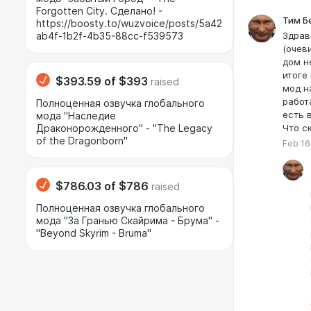
Forgotten City. Сделано! -
Тим Б
https://boosty.to/wuzvoice/posts/5a42
Здрав
ab4f-1b2f-4b35-88cc-f539573
(очев
дом н
итоге
$393.59
of
$393
raised
мод н
работ
Полноценная озвучка глобального
есть 
мода "Наследие
Что с
Драконорожденного" - "The Legacy
of the Dragonborn"
Feb 16
$786.03
of
$786
raised
Полноценная озвучка глобального
мода "За Гранью Скайрима - Брума" -
"Beyond Skyrim - Bruma"