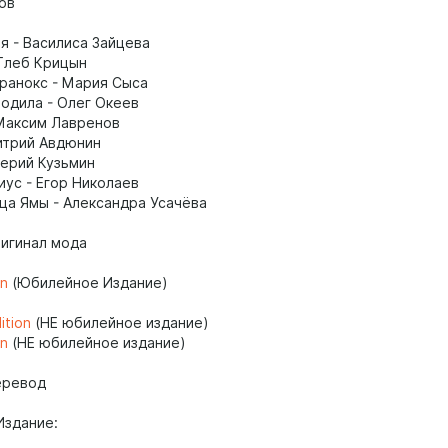
ов
я - Василиса Зайцева
 Глеб Крицын
ранокс - Мария Сыса
одила - Олег Океев
Максим Лавренов
итрий Авдюнин
лерий Кузьмин
иус - Егор Николаев
ца Ямы - Александра Усачёва
ригинал мода
on
(Юбилейное Издание)
ition
(НЕ юбилейное издание)
on
(НЕ юбилейное издание)
перевод
Издание: