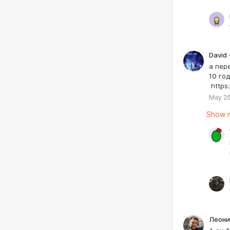
David 
а пер
10 го
https
May 26
Show m
Леони