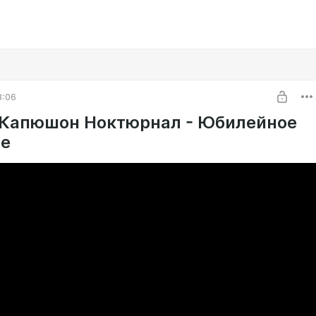
3:06
Капюшон Ноктюрнал - Юбилейное
е