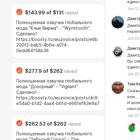
единс
Jun 12
$143.99
of
$131
raised
Дмитр
Полноценная озвучка глобального
Дмитр
мода "Клык Вирма" - "Wyrmtooth".
переп
Сделано!
Jun 22
https://boosty.to/wuzvoice/posts/e6b
200f2-bab5-4b6e-a014-
Дмитр
0edd84158b36
Дмитр
бы си
единс
$277.9
of
$262
raised
Jun 22
Полноценная озвучка глобального
Тим Б
мода "Дозорный" - "Vigilant".
Скажи
Сделано! -
или...
https://boosty.to/wuzvoice/posts/dc9
И вкл
e54a0-b1d2-4aa4-b61d-e661ef83e9a7
нексу
Jan 27
$262.53
of
$262
raised
Полноценная озвучка глобального
мода "Забытый Город" - The