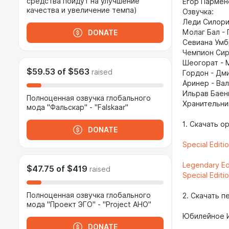
средства пойдут на улучшение
Егор Пармен
качества и увеличение темпа)
Озвучка:
Леди Силори
Молаг Бал -
DONATE
Севиана Умб
Чемпион Сир
Шеогорат - 
$59.53
of
$563
raised
Гордон - Дм
Аринер - Ва
Ильрав Баен
Полноценная озвучка глобального
Хранительни
мода "Фальскар" - "Falskaar"
1. Скачать о
DONATE
Special Editi
Legendary Ed
$47.75
of
$419
raised
Special Editi
Полноценная озвучка глобального
2. Скачать 
мода "Проект ЭГО" - "Project AHO"
Юбилейное 
DONATE