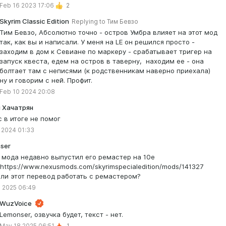
выпрашивать, чтобы какие-нибудь гении создали патч/фикс
Feb 16 2023 17:06
2
совместимости этих двух глобальных модов. Исправили/убрали
телепорт Севианы в Умбру - тем самым привязав её только к
Skyrim Classic Edition
Replying to
Тим Бевзо
своему дому(вместе с мужем).
Тим Бевзо, Абсолютно точно - остров Умбра влияет на этот мод
Умбра сам по себе мод тоже хорош, поэтому просто забить на
так, как вы и написали. У меня на LE он решился просто -
него - обидно и хочется чтоб они были оба. Оставлю это здесь -
заходим в дом к Севиане по маркеру - срабатывает тригер на
на случай если, кто-то тоже столкнулся с этим.
запуск квеста, едем на остров в таверну, находим ее - она
болтает там с неписями (к родственникам наверно приехала)
ну и говорим с ней. Профит.
Feb 10 2024 20:08
 Хачатрян
с в итоге не помог
 2024 01:33
ser
 мода недавно выпустил его ремастер на 10е
 https://www.nexusmods.com/skyrimspecialedition/mods/141327
 ли этот перевод работать с ремастером?
 2025 06:49
WuzVoice
Lemonser, озвучка будет, текст - нет.
May 18 2025 06:51
1