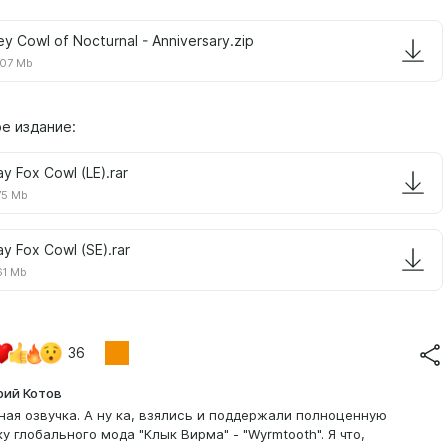
ey Cowl of Nocturnal - Anniversary.zip
07 Mb
е издание:
ay Fox Cowl (LE).rar
75 Mb
ay Fox Cowl (SE).rar
61 Mb
36
ий Котов
ная озвучка. А ну ка, взялись и поддержали полноценную
ку глобального мода "Клык Вирма" - "Wyrmtooth". Я что,