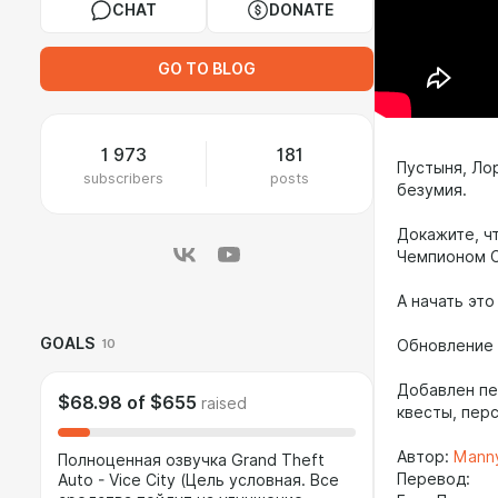
CHAT
DONATE
GO TO BLOG
1 973
181
Пустыня, Ло
subscribers
posts
безумия.
Докажите, ч
Чемпионом С
А начать это
GOALS
10
Обновление 
Добавлен пе
$68.98
of
$655
raised
квесты, пер
Автор:
Mann
Полноценная озвучка Grand Theft
Перевод:
Auto - Vice City (Цель условная. Все