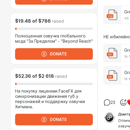
Gr
zip
48.
$19.48
of
$786
raised
Полноценная озвучка глобального
НЕ юбилейно
мода "За Пределом" - "Beyond Reach"
Gr
DONATE
rar
18.
Gr
$52.36
of
$2 618
raised
rar
18.
На покупку лицензии FaceFX для
синхронизации движения губ у
персонажей и поддержку озвучки
23
Хитмана.
Дмитр
DONATE
Отлич
озвуч