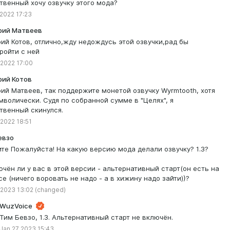
твенный хочу озвучку этого мода?
 2022 17:23
ий Матвеев
ий Котов, отлично,жду недождусь этой озвучки,рад бы
ройти с ней
 2022 17:00
ий Котов
ий Матвеев, так поддержите монетой озвучку Wyrmtooth, хотя
мволически. Судя по собранной сумме в "Целях", я
твенный скинулся.
 2022 18:51
евзо
те Пожалуйста! На какую версию мода делали озвучку? 1.3?
ючён ли у вас в этой версии - альтернативный старт(он есть на
се (ничего воровать не надо - а в хижину надо зайти))?
 2023 13:02
(changed)
WuzVoice
Тим Бевзо, 1.3. Альтернативный старт не включён.
Jan 27 2023 15:43