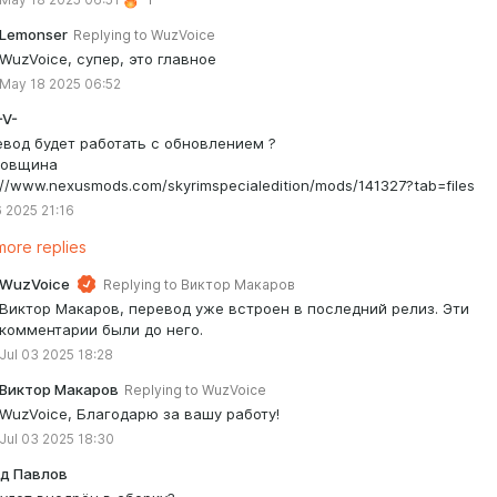
Lemonser
Replying to
WuzVoice
WuzVoice, супер, это главное
May 18 2025 06:52
-V-
евод будет работать с обновлением ?
довщина
://www.nexusmods.com/skyrimspecialedition/mods/141327?tab=files
 2025 21:16
ore replies
WuzVoice
Replying to
Виктор Макаров
Виктор Макаров, перевод уже встроен в последний релиз. Эти
комментарии были до него.
Jul 03 2025 18:28
Виктор Макаров
Replying to
WuzVoice
WuzVoice, Благодарю за вашу работу!
Jul 03 2025 18:30
д Павлов