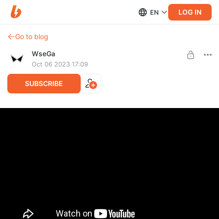
LOG IN
EN
Go to blog
WseGa
Oct 06 2023 17:09
SUBSCRIBE