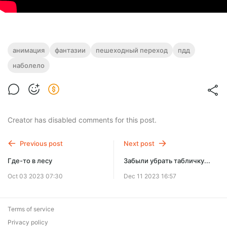
анимация
фантазии
пешеходный переход
пдд
наболело
Creator has disabled comments for this post.
Previous post
Next post
Где-то в лесу
Забыли убрать табличку...
Oct 03 2023 07:30
Dec 11 2023 16:57
Terms of service
Privacy policy