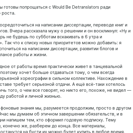
ы готовы попрощаться с Would Be Detranslators ради
 роста.
сосредоточиться на написании диссертации, переводе книг и
гов. Вчера рассказала мужу о решении и он воскликнул: «Ну и
рь не будешь по субботам вскакивать в 6 утра и
. Так что к списку новых приоритетов можно добавить: я
оточиться на написании диссертации, развитии блогов и
лансе работы и жизни.
дное от работы время практически живет в танцевальной
 поэтому хочет больше отдаваться тому, о чем всегда
ерьезной хореографии в сильном коллективе. Нахождение в
ставе требует серьезной отдачи. А ещё всё-таки хотелось
чь того, о чем все говорят, но никто его, похоже, не видел —
ду работой и личной жизнью.
 фоновые знания мы, разумеется продолжим, просто в другом
йчас мы думаем об этичном завершении обязательств, и в
ни напишем тем, кто оформил годовую подписку. Тему
 конечно же, разберем до конца. Все материалы,
 останутся на бусти их можно будет купить в любое время.