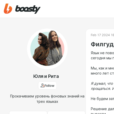
Feb 17 2024 1
Филгуд
Язык не пов
сегодня мы 
Мы, как и мн
много лет с
Юля и Рита
Я думал, что
Follow
прощаться. И
Прокачиваем уровень фоновых знаний на
Не будем за
трех языках
Решение дал