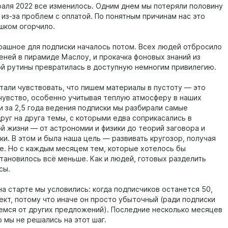
раля 2022 все изменилось. Одним днем мы потеряли половину
 из-за проблем с оплатой. По понятным причинам нас это
ишком огорчило.
рашное для подписки началось потом. Всех людей отбросило
еней в пирамиде Маслоу, и прокачка фоновых знаний из
й рутины превратилась в доступную немногим привилегию.
тали чувствовать, что пишем материалы в пустоту — это
чувство, особенно учитывая теплую атмосферу в наших
и за 2,5 года ведения подписки мы разбирали самые
руг на друга темы, с которыми едва соприкасались в
й жизни — от астрономии и физики до теорий заговора и
ки. В этом и была наша цель — развивать кругозор, получая
е. Но с каждым месяцем тем, которые хотелось бы
становилось всё меньше. Как и людей, готовых разделить
сы.
на старте мы условились: когда подписчиков останется 50,
ект, потому что иначе он просто убыточный (ради подписки
емся от других предложений). Последние несколько месяцев
о мы не решались на этот шаг.