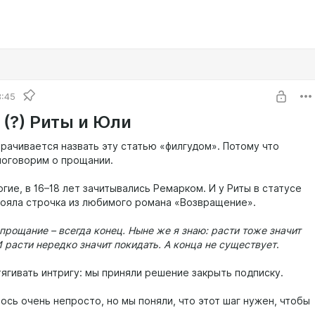
8:45
 (?) Риты и Юли
орачивается назвать эту статью «филгудом». Потому что
поговорим о прощании.
огие, в 16–18 лет зачитывались Ремарком. И у Риты в статусе
тояла строчка из любимого романа «Возвращение».
 прощание – всегда конец. Ныне же я знаю: расти тоже значит
 расти нередко значит покидать. А конца не существует
.
тягивать интригу: мы приняли решение закрыть подписку.
ось очень непросто, но мы поняли, что этот шаг нужен, чтобы