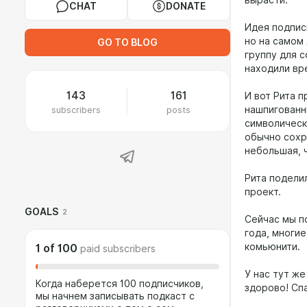
вырасти.
CHAT
DONATE
Идея подпис
но на самом
GO TO BLOG
группу для 
находили вр
143
161
И вот Рита п
subscribers
posts
нашпигованн
символическ
обычно сохр
небольшая, 
Рита поделил
проект.
GOALS
2
Сейчас мы п
года, многие
комьюнити.
1
of
100
paid subscribers
У нас тут ж
Когда наберется 100 подписчиков,
здорово! Сп
мы начнем записывать подкаст с