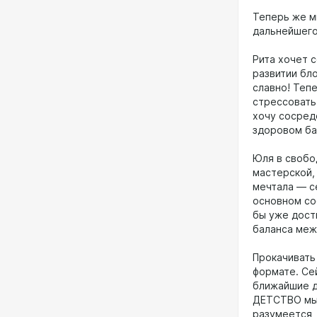
Теперь же м
дальнейшего
Рита хочет 
развитии бло
славно! Тепе
стрессовать»
хочу сосред
здоровом ба
Юля в свобо
мастерской,
мечтала — с
основном со
бы уже дости
баланса меж
Прокачивать
формате. Се
ближайшие д
ДЕТСТВО мы,
разумеется,