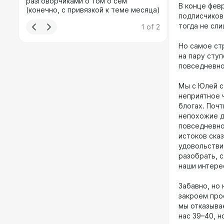
разговорчиками о том о сем
В конце фев
(конечно, с привязкой к теме месяца)
подписчиков
тогда не сл
1
of
2
Но самое ст
на пару ступ
повседневно
Мы с Юлей с
неприятное 
блогах. Почт
непохожие д
повседневно
истоков сказ
удовольстви
разобрать, 
наши интере
Забавно, но 
закроем про
мы отказыва
нас 39–40, н