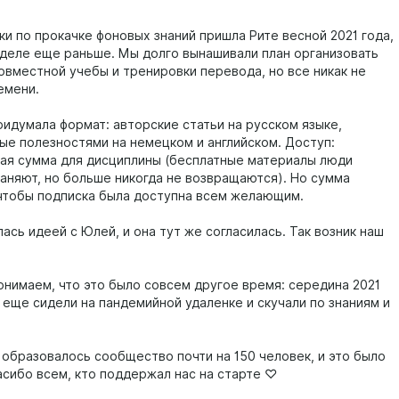
ки по прокачке фоновых знаний пришла Рите весной 2021 года,
 деле еще раньше. Мы долго вынашивали план организовать
совместной учебы и тренировки перевода, но все никак не
емени.
ридумала формат: авторские статьи на русском языке,
ые полезностями на немецком и английском. Доступ:
ая сумма для дисциплины (бесплатные материалы люди
аняют, но больше никогда не возвращаются). Но сумма
чтобы подписка была доступна всем желающим.
ась идеей с Юлей, и она тут же согласилась. Так возник наш
онимаем, что это было совсем другое время: середина 2021
 еще сидели на пандемийной удаленке и скучали по знаниям и
е образовалось сообщество почти на 150 человек, и это было
асибо всем, кто поддержал нас на старте ♡