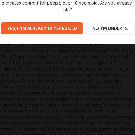
e as apostas esportivas tambem envolvem riscos e podem levar a
le
creates content for people over 18 years old. Are you already 
eiras. Por isso, e fundamental ter cuidado e responsabilidade ao
old?
sse tipo de atividade. Alem disso, e importante ressaltar a
e realizar apostas de forma legal e segura. Existem diversas
stas licenciadas que oferecem um ambiente seguro e confiavel
YES, I AM ALREADY 18 YEARS OLD
NO, I'M UNDER 18
ores. E fundamental verificar a reputacao da casa de apostas
izar qualquer transacao financeira. Outro aspecto importante a se
 realizar apostas esportivas e a gestao do dinheiro. E
estabelecer um orcamento e limitar o valor que sera apostado em
Dessa forma, e possivel evitar gastos excessivos e garantir que
jam feitas de forma responsavel. Alem disso, e importante
analise cuidadosa dos eventos esportivos antes de realizar uma
ndamental considerar fatores como o desempenho das equipes,
 do campo, lesoes de jogadores, entre outros aspectos que
nciar o resultado do evento. As apostas esportivas tambem
a forma de acompanhar de perto os eventos esportivos e
mocao e a adrenalina das partidas. Muitas pessoas consideram as
uma forma de torcer ainda mais pelos seus times favoritos e se
forma mais intensa nos eventos esportivos. Em resumo, as
tivas sao uma pratica popular e divertida que envolve a previsao
de eventos esportivos e a possibilidade de ganhar dinheiro com
revisao. No entanto, e fundamental ter cuidado, responsabilidade