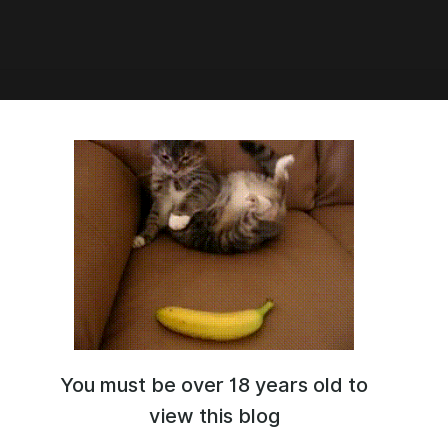
0:25
s melhores jogos de cassino online
sportivas tem se tornado cada vez mais populares ao redor do
ilhoes de pessoas participando de eventos esportivos e
seus times favoritos. Esta pratica envolve a previsao do
um evento esportivo e a possibilidade de ganhar dinheiro com
evisao. Existem diversas formas de realizar apostas esportivas,
s simples em um unico evento ate apostas mais complexas
ultiplos eventos. As apostas podem
Placard Apostas
m uma grande variedade de esportes, como futebol, basquete,
You must be over 18 years old to
as de cavalos, entre outros. Muitas pessoas consideram as
view this blog
rtivas como uma forma de entretenimento e diversao, alem de
dade de ganhar dinheiro extra. No entanto, e importante