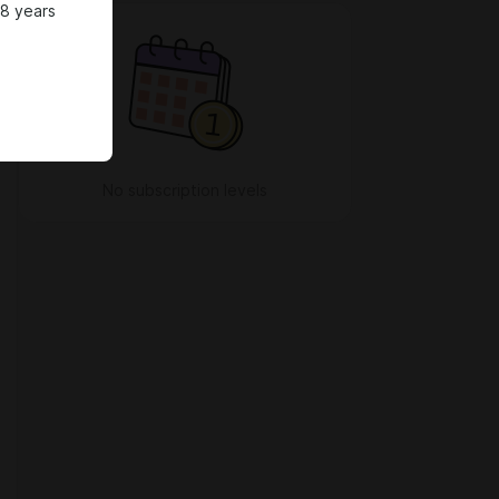
18 years
No subscription levels