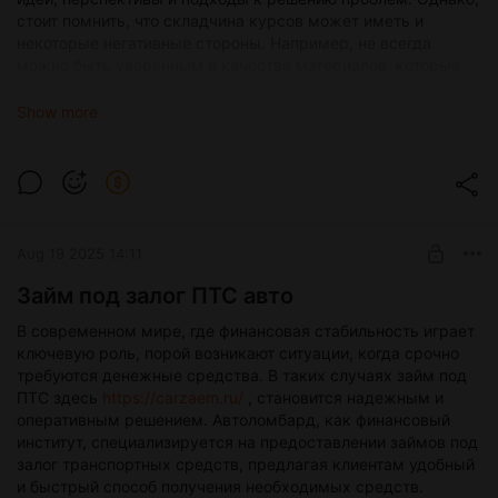
стоит помнить, что складчина курсов может иметь и
некоторые негативные стороны. Например, не всегда
можно быть уверенным в качестве материалов, которые
приобретаются в рамках складчины. Поэтому важно
выбирать надежных организаторов и проверять репутацию
Show more
курсов, которые планируется приобрести. Кроме того,
важно помнить о законности складчины курсов. Некоторые
организаторы могут нарушать авторские права,
распространяя материалы без разрешения авторов.
Поэтому следует быть внимательным и не участвовать в
складчинах, которые подозрительно низкой цене или
Aug 19 2025 14:11
предлагают материалы, которые являются копиями
оригинальных курсов. В целом, складчина курсов — это
Займ под залог ПТС авто
отличная возможность сэкономить деньги на обучении и
В современном мире, где финансовая стабильность играет
получить доступ к полезным знаниям и навыкам. Главное
ключевую роль, порой возникают ситуации, когда срочно
при этом помнить о законности и надежности
требуются денежные средства. В таких случаях займ под
организаторов, чтобы избежать негативных последствий.
ПТС здесь
https://carzaem.ru/
, становится надежным и
оперативным решением. Автоломбард, как финансовый
институт, специализируется на предоставлении займов под
залог транспортных средств, предлагая клиентам удобный
и быстрый способ получения необходимых средств.