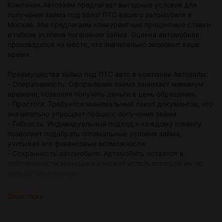
Компания Автозайм предлагает выгодные условия для
получения займа под залог ПТС вашего автомобиля в
Москве. Мы предлагаем конкурентные процентные ставки
и гибкие условия погашения займа. Оценка автомобиля
производится на месте, что значительно экономит ваше
время.
Преимущества займа под ПТС авто в компании Автозайм:
- Оперативность: Оформление займа занимает минимум
времени, позволяя получить деньги в день обращения.
- Простота: Требуется минимальный пакет документов, что
значительно упрощает процесс получения займа.
- Гибкость: Индивидуальный подход к каждому клиенту
позволяет подобрать оптимальные условия займа,
учитывая его финансовые возможности.
- Сохранность автомобиля: Автомобиль остается в
собственности заемщика и может использоваться им по
своему усмотрению.
- Прозрачность: Отсутствие скрытых комиссий и платежей
гарантирует честность и открытость сделки.
Show more
Процесс получения займа под ПТС в автоломбарде
достаточно прост и состоит из нескольких этапов: