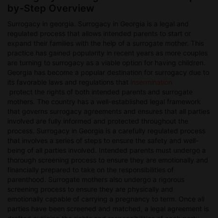
обеспечить детям с аутизмом доступ к качественному
by-Step Overview
образованию, медицинской помощи и психологической
поддержке. Одним из способов помощи детям с аутизмом
Surrogacy in georgia. Surrogacy in Georgia is a legal and
является использование технологий и специальных
regulated process that allows intended parents to start or
обучающих программ. Современные технологии могут
expand their families with the help of a surrogate mother. This
значительно облегчить обучение и коммуникацию детей с
practice has gained popularity in recent years as more couples
аутизмом, помогая им развивать навыки и улучшать
are turning to surrogacy as a viable option for having children.
качество жизни. С помощью специальных приложений и
Georgia has become a popular destination for surrogacy due to
игр дети с аутизмом могут улучшить свои
its favorable laws and regulations that
insermination
коммуникационные навыки, развить когнитивные
protect the rights of both intended parents and surrogate
способности и стимулировать свое развитие.
mothers. The country has a well-established legal framework
Индивидуализированный подход к каждому ребенку с
that governs surrogacy agreements and ensures that all parties
аутизмом играет ключевую роль в успешной помощи и
involved are fully informed and protected throughout the
поддержке. Важно учитывать особенности каждого
process. Surrogacy in Georgia is a carefully regulated process
ребенка, его потребности и способности, чтобы создать
that involves a series of steps to ensure the safety and well-
оптимальные условия для его развития. Родители, педагоги
being of all parties involved. Intended parents must undergo a
и специалисты должны работать сообща, чтобы обеспечить
thorough screening process to ensure they are emotionally and
детям с аутизмом все необходимые ресурсы и условия
financially prepared to take on the responsibilities of
для успешного развития. В заключение, помощь детям с
parenthood. Surrogate mothers also undergo a rigorous
аутизмом требует комплексного подхода, включающего
screening process to ensure they are physically and
диагностику, терапию, поддержку и инклюзию. Родители,
emotionally capable of carrying a pregnancy to term. Once all
педагоги, специалисты и общество в целом должны
parties have been screened and matched, a legal agreement is
работать сообща, чтобы обеспечить детям с аутизмом