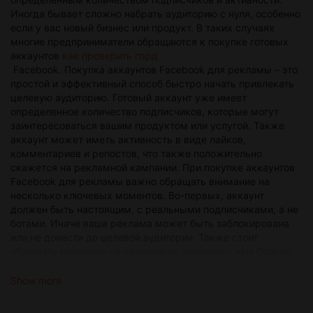
Иногда бывает сложно набрать аудиторию с нуля, особенно
если у вас новый бизнес или продукт. В таких случаях
многие предприниматели обращаются к покупке готовых
аккаунтов
как проверить пзрд
Facebook. Покупка аккаунтов Facebook для рекламы – это
простой и эффективный способ быстро начать привлекать
целевую аудиторию. Готовый аккаунт уже имеет
определенное количество подписчиков, которые могут
заинтересоваться вашим продуктом или услугой. Также
аккаунт может иметь активность в виде лайков,
комментариев и репостов, что также положительно
скажется на рекламной кампании. При покупке аккаунтов
Facebook для рекламы важно обращать внимание на
несколько ключевых моментов. Во-первых, аккаунт
должен быть настоящим, с реальными подписчиками, а не
ботами. Иначе ваша реклама может быть заблокирована
или не донести до целевой аудитории. Также стоит
обращать внимание на активность аккаунта – чем больше
лайков, комментариев и репостов, тем лучше. Это позволит
вашей рекламе быть более заметной и привлекательной
Show more
для пользователей. При выборе места, где купить аккаунты
Facebook для рекламы, важно обращать внимание на