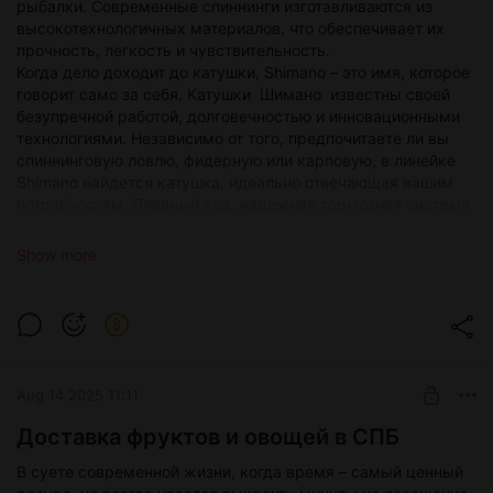
рыбалки. Современные спиннинги изготавливаются из
высокотехнологичных материалов, что обеспечивает их
прочность, легкость и чувствительность.
Когда дело доходит до катушки, Shimano – это имя, которое
говорит само за себя. Катушки Шимано известны своей
безупречной работой, долговечностью и инновационными
технологиями. Независимо от того, предпочитаете ли вы
спиннинговую ловлю, фидерную или карповую, в линейке
Shimano найдется катушка, идеально отвечающая вашим
потребностям. Плавный ход, надежная тормозная система
и превосходная укладка лески – вот лишь некоторые
преимущества, которые делают катушки Shimano выбором
Show more
профессионалов и любителей.
Правильно подобранное снаряжение – это половина успеха
на рыбалке. Но где его найти? Конечно, в
специализированном рыболовном магазине! Здесь вы
найдете не только широкий ассортимент спиннингов,
катушек Shimano и других рыболовных принадлежностей,
Aug 14 2025 11:11
но и получите профессиональную консультацию от опытных
экспертов. Они помогут вам подобрать оптимальный
Доставка фруктов и овощей в СПБ
комплект, расскажут о новинках и поделятся секретами
успешной ловли. Рыболовный магазин – это ваш верный
В суете современной жизни, когда время – самый ценный
помощник на пути к трофеям вашей мечты.