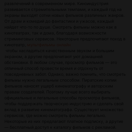
развлечений в современном мире. Киноиндустрия
времен и миров. Благодаря онлайн-кинотеатрам мы
развивается стремительными темпами, и каждый год на
можем наслаждаться просмотром фильмов в любое
экраны выходят сотни новых фильмов различных жанров.
удобное время и место, делая нашу жизнь ярче и
От драм и комедий до фантастики и ужасов, каждый
насыщеннее.|
найдет что-то по душе. Смотреть фильмы можно как в
кинотеатрах, так и дома, благодаря возможности
стриминговых сервисов. Некоторые предпочитают поход в
кинотеатр,
мультфильмы онлайн
чтобы насладиться качественным звуком и большим
экраном, а другие предпочитают уют домашней
обстановки. В любом случае, просмотр фильмов — это
отличный способ провести время и отдохнуть от
повседневных забот. Однако, важно помнить, что смотреть
фильмы нужно легальным способом. Пиратские копии
фильмов наносят ущерб кинематографу и авторским
правам создателей. Поэтому лучше всего выбирать
официальные и легальные способы просмотра фильмов,
чтобы поддержать творческую индустрию и сделать свой
вклад в развитие кинематографа. Существует множество
сервисов, где можно смотреть фильмы легально.
Некоторые из них предлагают платное подписку, а другие
— бесплатный доступ к каталогу фильмов с рекламой.