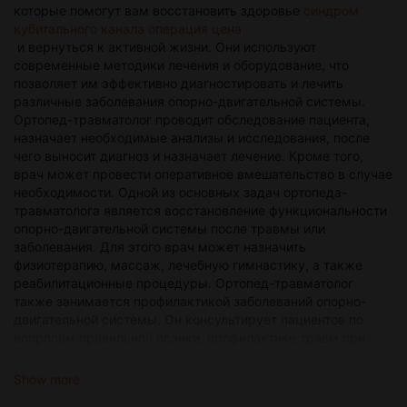
которые помогут вам восстановить здоровье
синдром
through surrogacy. In conclusion, surrogacy in Georgia is a
кубитального канала операция цена
legal and regulated process that provides a viable option for
и вернуться к активной жизни. Они используют
couples struggling with infertility. The country's favorable laws
современные методики лечения и оборудование, что
and regulations, combined with the support of experienced
позволяет им эффективно диагностировать и лечить
surrogacy agencies, make Georgia an attractive destination for
различные заболевания опорно-двигательной системы.
intended parents seeking to start or expand their families
Ортопед-травматолог проводит обследование пациента,
through surrogacy. Surrogacy in Georgia offers a safe and
назначает необходимые анализы и исследования, после
reliable option for couples who are unable to conceive or carry
чего выносит диагноз и назначает лечение. Кроме того,
a pregnancy to term on their own, and provides a path to
врач может провести оперативное вмешательство в случае
parenthood for those who may not have been able to have
необходимости. Одной из основных задач ортопеда-
children otherwise.
травматолога является восстановление функциональности
опорно-двигательной системы после травмы или
заболевания. Для этого врач может назначить
физиотерапию, массаж, лечебную гимнастику, а также
реабилитационные процедуры. Ортопед-травматолог
также занимается профилактикой заболеваний опорно-
двигательной системы. Он консультирует пациентов по
вопросам правильной осанки, профилактике травм при
занятиях спортом, ношении правильной обуви и других
аспектах здоровья опорно-двигательной системы. Выбор
Show more
хорошего ортопеда-травматолога важен для успешного