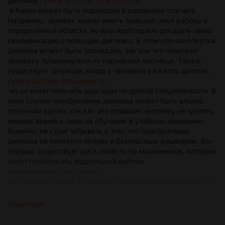
диплома
купить аттестат за 9 классов
в Киеве может быть оправдано в различных случаях.
Например, человек может иметь большой опыт работы в
определенной области, но ему необходимо доказать свою
квалификацию с помощью диплома. В этом случае покупка
диплома может быть оправдана, так как это поможет
человеку продвинуться по карьерной лестнице. Также,
существует ситуация, когда у человека уже есть диплом,
купить диплом специалиста
но он хочет получить еще один по другой специальности. В
этом случае приобретение диплома может быть вполне
логичным шагом, так как это позволит человеку не тратить
лишнее время и силы на обучение в учебном заведении.
Конечно, не стоит забывать о том, что приобретение
диплома не является легким и безопасным решением. Во-
первых, существует риск попасть на мошенников, которые
могут предложить поддельный диплом
купить аттестат за 11 класс
за большие деньги. Во-вторых, приобретение диплома без
обучения может привести к недостаточным знаниям и
навыкам в выбранной области, что впоследствии может
Show more
негативно отразиться на карьере. Однако, если человек
взвешенно принимает решение о покупке диплома и