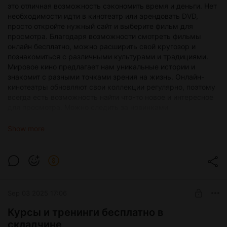
это отличная возможность сэкономить время и деньги. Нет
необходимости идти в кинотеатр или арендовать DVD,
просто откройте нужный сайт и выберите фильм для
просмотра. Благодаря возможности смотреть фильмы
онлайн бесплатно, можно расширить свой кругозор и
познакомиться с различными культурами и традициями.
Мировое кино предлагает нам уникальные истории и
знакомит с разными точками зрения на жизнь. Онлайн-
кинотеатры обновляют свои коллекции регулярно, поэтому
всегда есть возможность найти что-то новое и интересное
для просмотра. Можно следить за новинками
киноиндустрии и быть в курсе всех актуальных релизов.
Просмотр фильмов онлайн бесплатно также удобен тем,
Show more
что можно смотреть фильмы в любое удобное время и
место. Нет необходимости привязываться к
определенному расписанию сеансов или ждать пока фильм
покажут по телевизору. Несмотря на то, что просмотр
фильмов онлайн бесплатно является удобным и доступным
способом развлечения, важно помнить об осторожности.
Sep 03 2025 17:06
Некоторые сайты могут содержать вредоносное
программное обеспечение или предложения оформить
Курсы и тренинги бесплатно в
платную подписку. Лучше выбирать проверенные
складчине