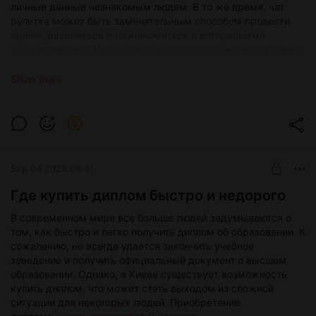
личные данные незнакомым людям. В то же время, чат
рулетка может быть замечательным способом провести
время, развлечься и познакомиться с интересными
собеседниками. Многие люди находят в этом виде общения
отдушину от повседневных забот и стрессов, возможность
погрузиться в новый мир общения и обмена мыслями. Чат
Show more
рулетка чат открывает перед пользователями множество
возможностей для общения и развития. Здесь можно
практиковать иностранные языки, делиться опытом и
знаниями, обсуждать актуальные темы и просто
наслаждаться общением с разными людьми из разных
уголков мира. Таким образом, чат рулетка чат — это
Sep 04 2025 08:41
удивительный и захватывающий способ общения в
интернете, который позволяет людям находить новых
Где купить диплом быстро и недорого
друзей, общаться с интересными собеседниками и просто
В современном мире все больше людей задумываются о
наслаждаться общением в режиме онлайн. Важно помнить
том, как быстро и легко получить диплом об образовании. К
о мере и осторожности, но в целом чат рулетка может
сожалению, не всегда удается закончить учебное
стать замечательным местом для интересного и
заведение и получить официальный документ о высшем
позитивного общения.
образовании. Однако, в Киеве существует возможность
купить диплом, что может стать выходом из сложной
ситуации для некоторых людей. Приобретение