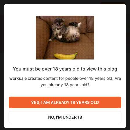
LOG IN
EN
Follow
You must be over 18 years old to view this blog
worksale
worksale
creates content for people over 18 years old. Are
you already 18 years old?
0
subscribers
667
posts
DONATE
YES, I AM ALREADY 18 YEARS OLD
CHAT
NO, I'M UNDER 18