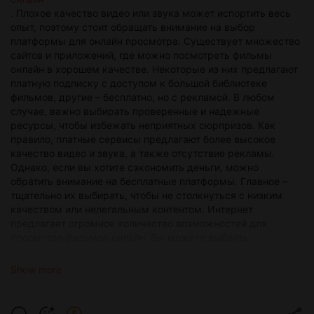
. Плохое качество видео или звука может испортить весь
опыт, поэтому стоит обращать внимание на выбор
платформы для онлайн просмотра. Существует множество
сайтов и приложений, где можно посмотреть фильмы
онлайн в хорошем качестве. Некоторые из них предлагают
платную подписку с доступом к большой библиотеке
фильмов, другие – бесплатно, но с рекламой. В любом
случае, важно выбирать проверенные и надежные
ресурсы, чтобы избежать неприятных сюрпризов. Как
правило, платные сервисы предлагают более высокое
качество видео и звука, а также отсутствие рекламы.
Однако, если вы хотите сэкономить деньги, можно
обратить внимание на бесплатные платформы. Главное –
тщательно их выбирать, чтобы не столкнуться с низким
качеством или нелегальным контентом. Интернет
предлагает огромное количество возможностей для
просмотра фильмов онлайн. Вы можете выбрать
классические киноленты, новинки киноиндустрии или даже
независимые проекты. Благодаря широкому выбору
Show more
жанров и форматов, каждый сможет найти что-то по душе.
Кроме того, современные технологии позволяют смотреть
фильмы онлайн не только на компьютере, но и на