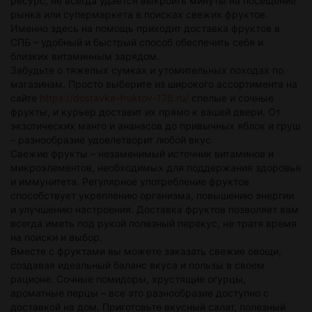
ресурс, не всегда удается выкроить минуты на посещение
рынка или супермаркета в поисках свежих фруктов.
Именно здесь на помощь приходит доставка фруктов в
СПБ – удобный и быстрый способ обеспечить себя и
близких витаминным зарядом.
Забудьте о тяжелых сумках и утомительных походах по
магазинам. Просто выберите из широкого ассортимента на
сайте
https://dostavka-fruktov-178.ru/
спелые и сочные
фрукты, и курьер доставит их прямо к вашей двери. От
экзотических манго и ананасов до привычных яблок и груш
– разнообразие удовлетворит любой вкус.
Свежие фрукты – незаменимый источник витаминов и
микроэлементов, необходимых для поддержания здоровья
и иммунитета. Регулярное употребление фруктов
способствует укреплению организма, повышению энергии
и улучшению настроения. Доставка фруктов позволяет вам
всегда иметь под рукой полезный перекус, не тратя время
на поиски и выбор.
Вместе с фруктами вы можете заказать свежие овощи,
создавая идеальный баланс вкуса и пользы в своем
рационе. Сочные помидоры, хрустящие огурцы,
ароматные перцы – все это разнообразие доступно с
доставкой на дом. Приготовьте вкусный салат, полезный