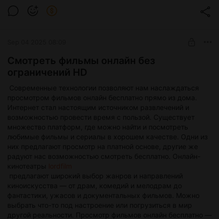
выбирает надежного поставщика, то это может стать
отличным способом решения проблемы. В Киеве
существует несколько проверенных компаний, которые
предлагают услуги по приобретению дипломов. Они
Sep 04 2025 08:09
гарантируют качественный документ, который будет
выглядеть абсолютно аутентично и не вызовет подозрений
Смотреть фильмы онлайн без
у работодателей или учебных заведений. При выборе
ограничений HD
компании для покупки диплома стоит обратить внимание на
ее репутацию, отзывы клиентов и сроки выполнения
Современные технологии позволяют нам наслаждаться
заказа. Также необходимо уточнить все детали сделки и
просмотром фильмов онлайн бесплатно прямо из дома.
убедиться, что компания соблюдает законы и правила.
Интернет стал настоящим источником развлечений и
Кроме того, стоит помнить, что приобретение диплома —
возможностью провести время с пользой. Существует
это всего лишь первый шаг на пути к успеху. Важно не
множество платформ, где можно найти и посмотреть
только иметь диплом, но и постоянно совершенствовать
любимые фильмы и сериалы в хорошем качестве. Одни из
свои знания и навыки, чтобы быть востребованным на
них предлагают просмотр на платной основе, другие же
рынке труда. Таким образом, покупка диплома в Киеве
радуют нас возможностью смотреть бесплатно. Онлайн-
может быть вполне обоснованным решением для
кинотеатры
lordfilm
некоторых людей. Главное — подходить к этому вопросу
предлагают широкий выбор жанров и направлений
ответственно, выбирать надежных поставщиков и помнить,
киноискусства — от драм, комедий и мелодрам до
что диплом — это лишь один из инструментов на пути к
фантастики, ужасов и документальных фильмов. Можно
успеху.
выбрать что-то под настроение или погрузиться в мир
другой реальности. Просмотр фильмов онлайн бесплатно —