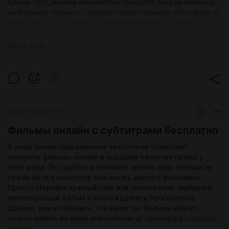
Кроме того, многие кинотеатры проводят показы фильмов
на больших экранах, создавая неповторимую атмосферу и
возможность насладиться кинематографом во всей его
красе. Смотреть фильмы — это не только способ
развлечения, но и возможность погрузиться в другие
Show more
миры, пережить эмоции и узнать что-то новое. Фильмы
могут вдохновлять, учить, заставлять задуматься. Они
отражают различные аспекты жизни и позволяют увидеть
мир с разных сторон. Просмотр фильмов также
способствует развитию культуры и образования. Многие
фильмы основаны на литературных произведениях, их
Aug 18 2025 12:43
просмотр может стать стимулом к прочтению
оригинальных текстов. Кроме того, фильмы являются
Фильмы онлайн с субтитрами бесплатно
отражением социокультурных тенденций и могут помочь
лучше понять окружающий мир. В целом, смотреть
В наше время современные технологии позволяют
фильмы — это замечательное занятие, которое приносит
смотреть фильмы онлайн в хорошем качестве прямо у
удовольствие и пользу. Важно выбирать качественные и
себя дома. Это удобно и экономит время, ведь больше не
интересные фильмы, чтобы получить максимум
нужно идти в кинотеатр или искать диски с фильмами.
удовольствия от просмотра. Поэтому не стоит заниматься
Просто откройте нужный сайт или приложение, выберите
незаконным скачиванием или просмотром пиратских
интересующий фильм и наслаждайтесь просмотром.
копий, лучше обратить внимание на официальные и
Однако, важно помнить, что качество фильма может
легальные способы доступа к фильмам.
сильно влиять на ваше впечатление от просмотра
сериалы
онлайн