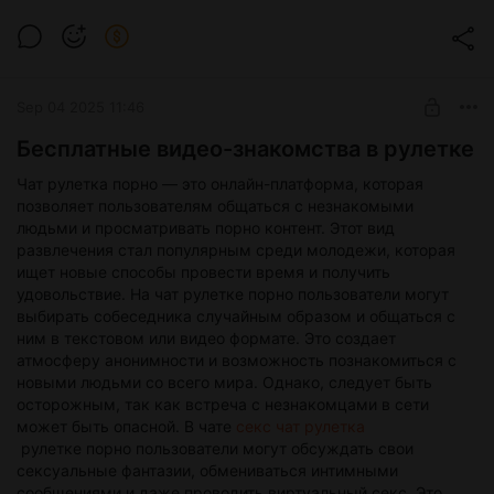
лечения и восстановления здоровья. Врач должен иметь
высокую квалификацию, опыт работы и позитивные отзывы
от пациентов. Поэтому перед выбором специалиста стоит
обратить внимание на его репутацию и профессионализм.
Киев предлагает широкий выбор ортопедов-травматологов,
Sep 04 2025 11:46
которые помогут вам вернуться к здоровой и активной
жизни. Вы можете найти специалиста в государственных и
Бесплатные видео-знакомства в рулетке
частных медицинских учреждениях, а также в клиниках и
центрах здоровья. Важно обратить внимание на то, что
Чат рулетка порно — это онлайн-платформа, которая
посещение ортопеда-травматолога необходимо не только
позволяет пользователям общаться с незнакомыми
при наличии заболеваний или травм опорно-двигательной
людьми и просматривать порно контент. Этот вид
системы, но и для профилактики и поддержания здоровья.
развлечения стал популярным среди молодежи, которая
Регулярные проверки и консультации помогут избежать
ищет новые способы провести время и получить
серьезных проблем в будущем. Ортопед-травматолог —
удовольствие. На чат рулетке порно пользователи могут
это специалист, который поможет вам вернуться к
выбирать собеседника случайным образом и общаться с
здоровой и активной жизни. Выбор хорошего врача важен
ним в текстовом или видео формате. Это создает
для успешного лечения и восстановления здоровья. В
атмосферу анонимности и возможность познакомиться с
Киеве есть много опытных и квалифицированных
новыми людьми со всего мира. Однако, следует быть
специалистов, которые помогут вам в этом. Не
осторожным, так как встреча с незнакомцами в сети
откладывайте поход к ортопеду-травматологу на потом,
может быть опасной. В чате
секс чат рулетка
забота о своем здоровье должна быть приоритетом.
рулетке порно пользователи могут обсуждать свои
сексуальные фантазии, обмениваться интимными
сообщениями и даже проводить виртуальный секс. Это