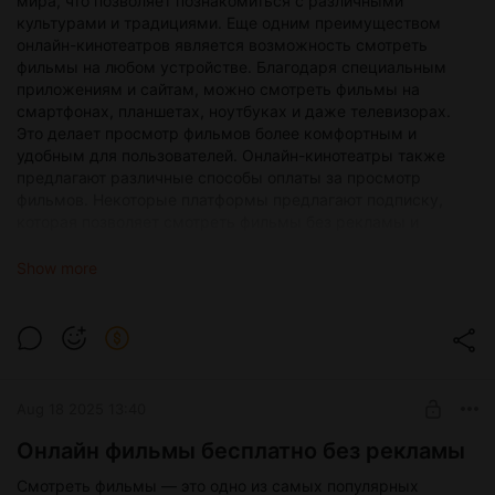
мира, что позволяет познакомиться с различными
культурами и традициями. Еще одним преимуществом
онлайн-кинотеатров является возможность смотреть
фильмы на любом устройстве. Благодаря специальным
приложениям и сайтам, можно смотреть фильмы на
смартфонах, планшетах, ноутбуках и даже телевизорах.
Это делает просмотр фильмов более комфортным и
удобным для пользователей. Онлайн-кинотеатры также
предлагают различные способы оплаты за просмотр
фильмов. Некоторые платформы предлагают подписку,
которая позволяет смотреть фильмы без рекламы и
ограничений. Другие же предлагают платную аренду или
покупку фильмов. Это дает пользователям возможность
Show more
выбрать наиболее удобный для них способ оплаты и
просмотра кино. Онлайн-кинотеатры также удобны тем, что
позволяют смотреть фильмы в любом месте, где есть
доступ к интернету. Благодаря этому можно смотреть
фильмы даже в пути или в отпуске, не зависимо от
местоположения. Это делает просмотр кино более гибким и
Aug 18 2025 13:40
доступным для всех. В целом, фильмы онлайн стали
неотъемлемой частью нашей жизни. Они позволяют нам
Онлайн фильмы бесплатно без рекламы
расслабиться и отдохнуть после тяжелого дня, узнать что-
Смотреть фильмы — это одно из самых популярных
то новое и интересное, погрузиться в атмосферу других