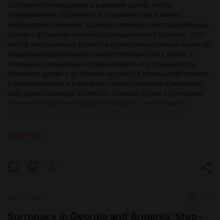
особенности поведения и развития детей, чтобы
своевременно обратиться к специалистам и начать
необходимое лечение. Один из ключевых методов помощи
детям с аутизмом является поведенческая терапия. Этот
метод направлен на развитие коммуникационных навыков,
социальной адаптации и самостоятельности у детей. С
помощью специальных упражнений и игр специалисты
помогают детям с аутизмом научиться взаимодействовать
с окружающими и развивать навыки самообслуживания.
Еще одним важным аспектом помощи детям с аутизмом
является создание поддерживающей и инклюзивной
среды. Дети с аутизмом нуждаются в понимании и
терпимости со стороны окружающих, чтобы чувствовать
себя комфортно и безопасно. Важно обеспечить им доступ
Show more
к образовательным и социальным ресурсам, а также
поддерживать их взаимодействие с другими детьми и
взрослыми. Для успешной адаптации детей с аутизмом в
обществе необходима комплексная поддержка со стороны
родителей, педагогов, специалистов и общественности.
Важно создать условия для индивидуального развития
Jul 22 16:49
каждого ребенка, учитывая его особенности и потребности.
Родители и педагоги должны работать вместе, чтобы
Surrogacy in Georgia and Armenia: Step-