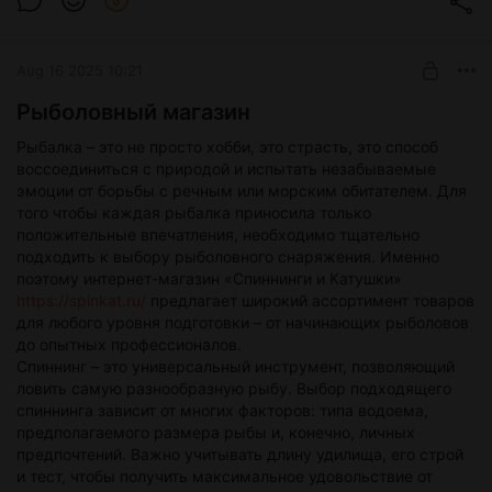
смартфонах, планшетах и телевизорах. Это делает
просмотр еще более удобным и доступным. Однако, не
стоит забывать о том, что качество фильма – это не только
Aug 16 2025 10:21
видео и звук, но и сюжет, актерская игра, режиссура и
другие аспекты. Поэтому, выбирая фильм для просмотра,
Рыболовный магазин
стоит обращать внимание не только на его технические
характеристики, но и на общую атмосферу и качество
Рыбалка – это не просто хобби, это страсть, это способ
исполнения. В целом, смотреть фильмы онлайн в хорошем
воссоединиться с природой и испытать незабываемые
качестве – это отличный способ провести время и
эмоции от борьбы с речным или морским обитателем. Для
насладиться киноискусством. Важно только выбирать
того чтобы каждая рыбалка приносила только
проверенные ресурсы и следить за качеством контента.
положительные впечатления, необходимо тщательно
подходить к выбору рыболовного снаряжения. Именно
поэтому интернет-магазин «Спиннинги и Катушки»
https://spinkat.ru/
предлагает широкий ассортимент товаров
для любого уровня подготовки – от начинающих рыболовов
до опытных профессионалов.
Спиннинг – это универсальный инструмент, позволяющий
ловить самую разнообразную рыбу. Выбор подходящего
спиннинга зависит от многих факторов: типа водоема,
предполагаемого размера рыбы и, конечно, личных
предпочтений. Важно учитывать длину удилища, его строй
и тест, чтобы получить максимальное удовольствие от