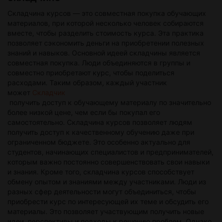
платформы с хорошей репутацией. В целом, просмотр
фильмов онлайн бесплатно — это отличная возможность
Складчина курсов — это совместная покупка обучающих
насладиться киноискусством без лишних затрат и усилий.
материалов, при которой несколько человек собираются
Необходимо лишь выбрать нужный фильм и наслаждаться
вместе, чтобы разделить стоимость курса. Эта практика
просмотром в уютной обстановке своего дома. Кино — это
позволяет сэкономить деньги на приобретении полезных
искусство, которое способно перенести нас в другие миры
знаний и навыков. Основной идеей складчины является
и эмоции, поэтому не упускайте возможность окунуться в
совместная покупка. Люди объединяются в группы и
мир кино онлайн бесплатно.
совместно приобретают курс, чтобы поделиться
расходами. Таким образом, каждый участник
может
Складчик
получить доступ к обучающему материалу по значительно
более низкой цене, чем если бы покупал его
самостоятельно. Складчина курсов позволяет людям
получить доступ к качественному обучению даже при
ограниченном бюджете. Это особенно актуально для
студентов, начинающих специалистов и предпринимателей,
которым важно постоянно совершенствовать свои навыки
и знания. Кроме того, складчина курсов способствует
обмену опытом и знаниями между участниками. Люди из
разных сфер деятельности могут объединиться, чтобы
приобрести курс по интересующей их теме и обсудить его
материалы. Это позволяет участвующим получить новые
идеи, перспективы и подходы к решению проблем. Однако,