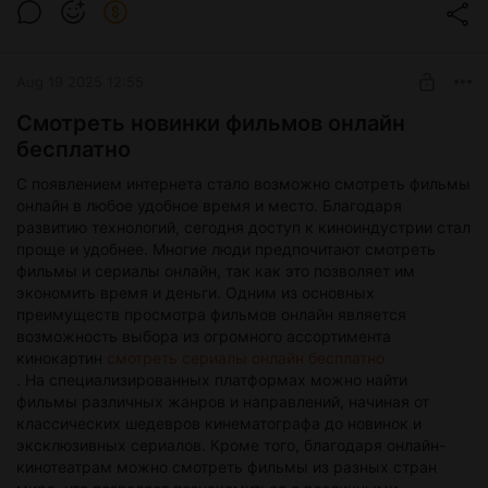
- Подача заявки: Клиент предоставляет необходимые
документы и информацию об автомобиле.
- Оценка автомобиля: Эксперты автоломбарда проводят
оценку транспортного средства, определяя его рыночную
Aug 19 2025 12:55
стоимость.
- Согласование условий займа: Обсуждаются сумма займа,
Смотреть новинки фильмов онлайн
процентная ставка и срок погашения.
бесплатно
- Подписание договора: После согласования всех условий
заключается договор займа.
С появлением интернета стало возможно смотреть фильмы
- Получение денежных средств: Клиент получает деньги
онлайн в любое удобное время и место. Благодаря
наличными или на банковский счет.
развитию технологий, сегодня доступ к киноиндустрии стал
проще и удобнее. Многие люди предпочитают смотреть
фильмы и сериалы онлайн, так как это позволяет им
экономить время и деньги. Одним из основных
преимуществ просмотра фильмов онлайн является
возможность выбора из огромного ассортимента
кинокартин
смотреть сериалы онлайн бесплатно
. На специализированных платформах можно найти
фильмы различных жанров и направлений, начиная от
классических шедевров кинематографа до новинок и
эксклюзивных сериалов. Кроме того, благодаря онлайн-
кинотеатрам можно смотреть фильмы из разных стран