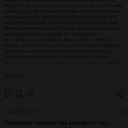
позволяет им наслаждаться порно контентом и испытывать
новые ощущения, не выходя из дома. Одним из основных
преимуществ чата рулетки порно является возможность
анонимного общения. Пользователи могут скрывать свою
личность и чувствовать себя более свободно в выражении
своих сексуальных желаний. Это помогает им
расслабиться и насладиться общением без стеснений.
Однако, стоит помнить, что чат рулетка порно не является
безопасным местом. В нем могут находиться люди с
недоброжелательными намерениями, которые могут
пытаться использовать вашу уязвимость. Поэтому важно
быть бдительным и не доверять слишком легко
незнакомым собеседникам. Кроме того, чат рулетка порно
Show more
может стать зависимостью. Постоянное общение с
незнакомыми людьми и просмотр порно контента может
отвлечь от реальной жизни и привести к проблемам в
отношениях. Поэтому важно уметь контролировать свое
время и не увлекаться слишком сильно этим видом
развлечения. В целом, чат рулетка порно может быть
Sep 04 2025 11:10
интересным и возбуждающим способом провести время,
но стоит помнить о его негативных сторонах. Важно
Реальные знакомства онлайн — чат
использовать его ответственно и не забывать о