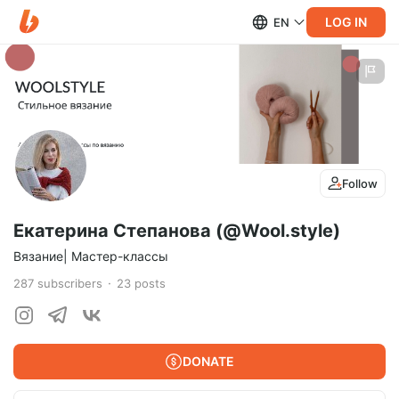
LOG IN
EN
Follow
Екатерина Степанова (@Wool.style)
Вязание| Мастер-классы
287
subscribers
23
posts
DONATE